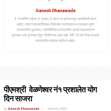
Ganesh Dhanawade
दै. रत्नागिरी टाईम्स, दै. प्रहार, दै. सागर या वृत्तपत्रातून बातमीदारी करत
आहेत. त्यांना पत्रकारीतेबद्दल विश्र्वसंत गाडगेमहाराज पत्रकार भूषण
राज्यस्तरीय पुरस्कार, नवनिर्मितीचा राज्यस्तरीय आदर्श पत्रकाररत्न
पुरस्कार असे पुरस्कार देवून गौरविण्यात आले आहे. गेली 19 वर्ष गणेश धनावडे
पत्रकारीता क्षेत्रात कार्यरत आहेत.
पीएमश्री वेळणेश्वर नं१ प्रशालेत योग
दिन साजरा
by
Ganesh Dhanawade
June 23, 2026