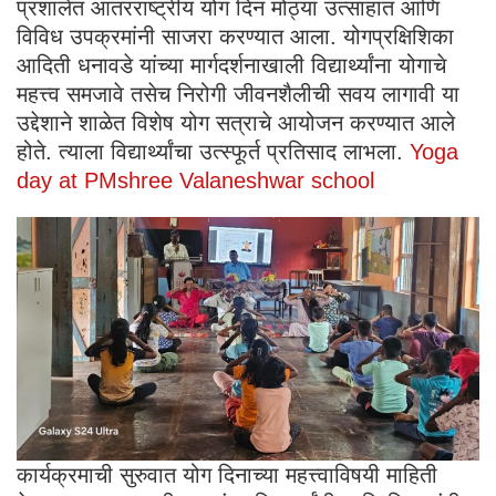
प्रशालेत आंतरराष्ट्रीय योग दिन मोठ्या उत्साहात आणि
विविध उपक्रमांनी साजरा करण्यात आला. योगप्रक्षिशिका
आदिती धनावडे यांच्या मार्गदर्शनाखाली विद्यार्थ्यांना योगाचे
महत्त्व समजावे तसेच निरोगी जीवनशैलीची सवय लागावी या
उद्देशाने शाळेत विशेष योग सत्राचे आयोजन करण्यात आले
होते. त्याला विद्यार्थ्यांचा उत्स्फूर्त प्रतिसाद लाभला.
Yoga
day at PMshree Valaneshwar school
कार्यक्रमाची सुरुवात योग दिनाच्या महत्त्वाविषयी माहिती