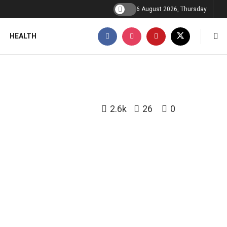
6 August 2026, Thursday
HEALTH
2.6k
26
0