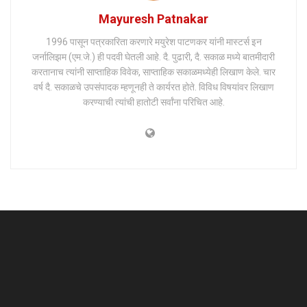
Mayuresh Patnakar
1996 पासून पत्रकारिता करणारे मयुरेश पाटणकर यांनी मास्टर्स इन
जर्नालिझम (एम.जे.) ही पदवी घेतली आहे. दै. पुढारी, दै. सकाळ मध्ये बातमीदारी
करतानाच त्यांनी साप्ताहिक विवेक, साप्ताहिक सकाळमध्येही लिखाण केले. चार
वर्ष दै. सकाळचे उपसंपादक म्हणूनही ते कार्यरत होते. विविध विषयांवर लिखाण
करण्याची त्यांची हातोटी सर्वांना परिचित आहे.