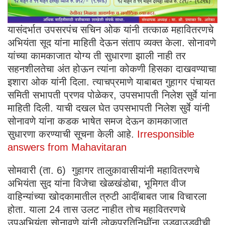
यासंदर्भात उपसरपंच सचिन ओक यांनी तत्काळ महावितरणचे
अभियंता सूद यांना माहिती देऊन संताप व्यक्त केला. सोनावणे
यांच्या कामकाजात योग्य ती सुधारणा झाली नाही तर
सहनशीलतेचा अंत होऊन त्यांना कोकणी हिसका दाखवण्याचा
इशारा ओक यांनी दिला. त्याचप्रमाणे याबाबत गुहागर पंचायत
समिती सभापती प्रणव पोळेकर, उपसभापती निलेश सुर्वे यांना
माहिती दिली. याची दखल घेत उपसभापती निलेश सुर्वे यांनी
सोनावणे यांना कडक भाषेत समज देऊन कामकाजात
सुधारणा करण्याची सूचना केली आहे.
Irresponsible
answers from Mahavitaran
सोमवारी (ता. 6) गुहागर तालुकावासीयांनी महावितरणचे
अभियंता सुद यांना विजेचा खेळखंडोबा, भूमिगत वीज
वाहिन्यांच्या खोदकामातील त्रुटी आदींबाबत जाब विचारला
होता. याला 24 तास उलट नाहीत तोच महावितरणचे
उपअभियंता सोनावणे यांनी लोकप्रतिनिधींना उडवाउडवीची