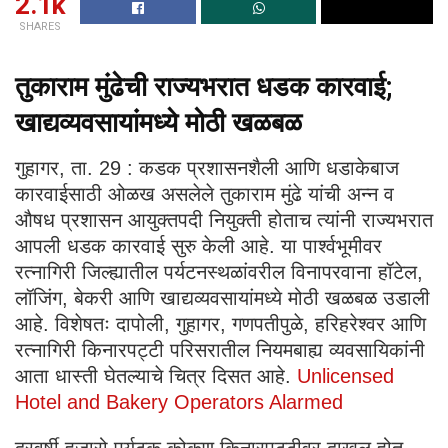
2.1k
SHARES
तुकाराम मुंढेची राज्यभरात धडक कारवाई;
खाद्यव्यवसायांमध्ये मोठी खळबळ
गुहागर, ता. 29 : कडक प्रशासनशैली आणि धडाकेबाज
कारवाईसाठी ओळख असलेले तुकाराम मुंढे यांची अन्न व
औषध प्रशासन आयुक्तपदी नियुक्ती होताच त्यांनी राज्यभरात
आपली धडक कारवाई सुरु केली आहे. या पार्श्वभूमीवर
रत्नागिरी जिल्ह्यातील पर्यटनस्थळांवरील विनापरवाना हॉटेल,
लॉजिंग, बेकरी आणि खाद्यव्यवसायांमध्ये मोठी खळबळ उडाली
आहे. विशेषतः दापोली, गुहागर, गणपतीपुळे, हरिहरेश्वर आणि
रत्नागिरी किनारपट्टी परिसरातील नियमबाह्य व्यवसायिकांनी
आता धास्ती घेतल्याचे चित्र दिसत आहे.
Unlicensed
Hotel and Bakery Operators Alarmed
दरवर्षी हजारो पर्यटक कोकण किनारपट्टीवर दाखल होत