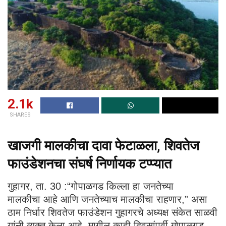
2.1k
SHARES
खाजगी मालकीचा दावा फेटाळला
, शिवतेज
फाउंडेशनचा संघर्ष निर्णायक टप्प्यात
गुहागर, ता. 30 :“गोपाळगड किल्ला हा जनतेच्या
मालकीचा आहे आणि जनतेच्याच मालकीचा राहणार,” असा
ठाम निर्धार शिवतेज फाउंडेशन गुहागरचे अध्यक्ष संकेत साळवी
यांनी व्यक्त केला आहे. मागील काही दिवसांपूर्वी गोपाळगड