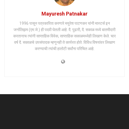
Mayuresh Patnakar
1996 पासून पत्रकारिता करणारे मयुरेश पाटणकर यांनी मास्टर्स इन
जर्नालिझम (एम.जे.) ही पदवी घेतली आहे. दै. पुढारी, दै. सकाळ मध्ये बातमीदारी
करतानाच त्यांनी साप्ताहिक विवेक, साप्ताहिक सकाळमध्येही लिखाण केले. चार
वर्ष दै. सकाळचे उपसंपादक म्हणूनही ते कार्यरत होते. विविध विषयांवर लिखाण
करण्याची त्यांची हातोटी सर्वांना परिचित आहे.