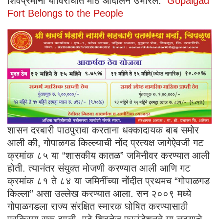
शिवप्रेमींनी याविरोधात मोठे आंदोलन उभारले.
Gopalgad
Fort Belongs to the People
शासन दरबारी पाठपुरावा करताना धक्कादायक बाब समोर
आली की, गोपाळगड किल्ल्याची नोंद प्रत्यक्ष जागेऐवजी गट
क्रमांक ८५ या “शासकीय कातळ” जमिनीवर करण्यात आली
होती. त्यानंतर संयुक्त मोजणी करण्यात आली आणि गट
क्रमांक ८१ ते ८४ या जमिनींच्या नोंदीत प्रथमच “गोपाळगड
किल्ला” असा उल्लेख करण्यात आला. सन २००९ मध्ये
गोपाळगडला राज्य संरक्षित स्मारक घोषित करण्यासाठी
प्रक्रिया सुरू झाली. पुढे शिवतेज फाउंडेशनने या लढ्याचे