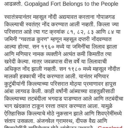
आढळतो. Gopalgad Fort Belongs to the People
स्वातंत्र्यानंतर महसूल नोंदी अद्ययावत करताना गोपाळगड
किल्ल्याची स्वतंत्र नोंद करण्यात आली नव्हती. किल्ला ज्या
परिसरात आहे त्या गट क्रमांक ८१, ८२, ८३ आणि ८४ या
जमिनी “गवताळ कुरण” म्हणून महसूल दप्तरी नोंदवण्यात
आल्या होत्या. सन १९६० मध्ये या जमिनींचा लिलाव झाला
आणि मणियार नामक व्यक्तीने अत्यंत कमी किमतीत त्या
खरेदी केल्या. मात्र जवळपास वीस वर्षे या लिलावाची
अधिकृत नोंद झाली नव्हती. सन १९८० मध्ये महसूल नोंदीत
मालकी हक्काची नोंद करण्यात आली. यानंतर मणियार
कुटुंबीयांनी किल्ल्याच्या परिसरात मोठ्या प्रमाणावर हापूस
आंबा लागवड केली. काही वर्षांनी आंब्याच्या वाहतुकीसाठी
किल्ल्याच्या तटबंदीला भगदाड पाडण्यात आले आणि तटबंदीचा
भाग खंदकात टाकून रस्ता तयार करण्यात आला. यामुळे
ऐतिहासिक किल्ल्याचे मोठे नुकसान झाले आणि शिवप्रेमींमध्ये
संताप उसळला. अंजनवेल ग्रामस्थ, दीपक वैद्य आणि