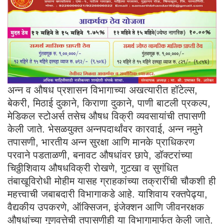
अन्न व औषध प्रशासन विभागाच्या अखत्यारीत हॉटेल्स,
बेकरी, मिठाई दुकाने, किराणा दुकाने, पाणी बाटली प्रकल्प,
मेडिकल स्टोअर्स तसेच औषध विक्री व्यवसायांची तपासणी
केली जाते. भेसळयुक्त अन्नपदार्थांवर कारवाई, अन्न नमुने
तपासणी, भारतीय अन्न सुरक्षा आणि मानके प्राधिकरण
परवाने पडताळणी, बनावट औषधांवर छापे, डॉक्टरांच्या
चिठ्ठीशिवाय औषधविक्री रोखणे, गुटखा व सुगंधित
तंबाखूविरोधी मोहीम यासह ग्राहकांच्या तक्रारींची चौकशी ही
महत्त्वाची जबाबदारी विभागाकडे आहे. याशिवाय रक्तपेढ्या,
वैद्यकीय उपकरणे, ऑक्सिजन, इंजेक्शन आणि जीवनरक्षक
औषधांच्या गुणवत्तेची तपासणीही या विभागामार्फत केली जाते.