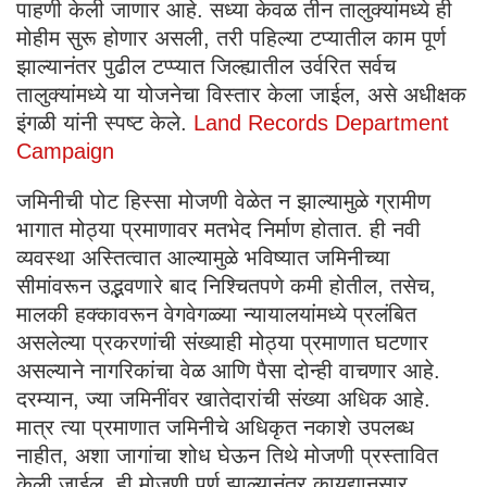
पाहणी केली जाणार आहे. सध्या केवळ तीन तालुक्यांमध्ये ही
मोहीम सुरू होणार असली, तरी पहिल्या टप्यातील काम पूर्ण
झाल्यानंतर पुढील टप्प्यात जिल्ह्यातील उर्वरित सर्वच
तालुक्यांमध्ये या योजनेचा विस्तार केला जाईल, असे अधीक्षक
इंगळी यांनी स्पष्ट केले.
Land Records Department
Campaign
जमिनीची पोट हिस्सा मोजणी वेळेत न झाल्यामुळे ग्रामीण
भागात मोठ्या प्रमाणावर मतभेद निर्माण होतात. ही नवी
व्यवस्था अस्तित्वात आल्यामुळे भविष्यात जमिनीच्या
सीमांवरून उद्भवणारे बाद निश्चितपणे कमी होतील, तसेच,
मालकी हक्कावरून वेगवेगळ्या न्यायालयांमध्ये प्रलंबित
असलेल्या प्रकरणांची संख्याही मोठ्या प्रमाणात घटणार
असल्याने नागरिकांचा वेळ आणि पैसा दोन्ही वाचणार आहे.
दरम्यान, ज्या जमिनींवर खातेदारांची संख्या अधिक आहे.
मात्र त्या प्रमाणात जमिनीचे अधिकृत नकाशे उपलब्ध
नाहीत, अशा जागांचा शोध घेऊन तिथे मोजणी प्रस्तावित
केली जाईल. ही मोजणी पूर्ण झाल्यानंतर कायद्यानुसार