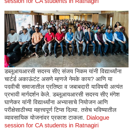
session for CA students in Ratnagiri
डब्लूआयआरसी सदस्य सीए संजय निकम यांनी विद्यार्थ्यांना
चार्टर्ड अकाऊंटंट असणे म्हणजे नेमके काय? आणि या
पदवीची समाजातील प्रतिष्ठा व जबाबदारी याविषयी अत्यंत
प्रभावी मार्गदर्शन केले. डब्लूआयआरसी सदस्य सीए मंगेश
घाणेकर यांनी विद्यार्थ्यांना अभ्यासाचे नियोजन आणि
परीक्षेसाठीच्या महत्त्वपूर्ण टिप्स दिल्या. तसेच भविष्यातील
व्यावसायिक योजनांवर प्रकाश टाकला.
Dialogue
session for CA students in Ratnagiri