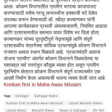
पुरस्कार वितरण समारंभात हा पुरस्कार प्रदान करण्यात
आला. कोकण विभागातील ग्रामीण भागाचा कायापालट
करण्यासाठी तसेच गरजू लाभार्थ्यांना हक्काची घरे वेळेत
उपलब्ध करून देण्यासाठी डॉ. महेंद्र कल्याणकर यांनी
आपल्या कार्यकाळात प्रभावी अंमलबजावणी, नियमित आढावा
आणि प्रशासनातील समन्वय यावर विशेष भर दिला होता.
कल्याणकर यांच्या दूरदृष्टीपूर्ण नेतृत्वामुळे आणि संपूर्ण
प्रशासकीय यंत्रणेच्या सांघिक प्रयत्नांमुळे कोकण विभागाने
राज्यात्त अव्वल स्थान मिळवले आहे. ‘प्रधानमंत्री आवास
योजना ग्रामीण’ अंतर्गत कोकण विभागाने मिळवलेल्या या
यशाबद्दल सर्व स्तरांतून कौतुक व्यक्त होत असून ग्रामीण
गृहनिर्माण क्षेत्रात कोकण विभागाने संपूर्ण राज्यासमोर एक
आदर्श निर्माण केला असल्याची भावना व्यक्त केली जात आहे.
Konkan first in Maha Awas Mission
Tags:
Guhagar
Guhagar News
Konkan first in Maha Awas Mission
Latest Marathi News
Latest News
Marathi News
News in Guhagar
टॉप न्युज