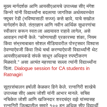
मुख्य मार्गदर्शक आणि आयसीएआयचे उपाध्यक्ष सीए मंगेश
किनरे यांनी विद्यार्थ्यांना बदलत्या जागतिक अर्थव्यवस्थेत
फ्युचर रेडी (भविष्यासाठी सज्ज) कसे व्हावे, याचे सखोल
मार्गदर्शन केले. तंत्रज्ञान आणि नवीन आर्थिक सुधारणांचा
स्वीकार करून स्वतःला अद्ययावत राहावे लागेल, असे
आवाहन त्यांनी केले. “कोणत्याही प्रकारच्या शंका, नियम
किंवा संभ्रमाबाबत सोशल मीडियावरील पोस्ट्सवर विश्वास
ठेवण्याऐवजी किंवा तिथे चर्चा करण्याऐवजी विद्यार्थ्यांनी थेट
आयसीएआयकडे संपर्क साधून अधिकृत स्पष्टीकरण
मिळवावे.” असा अत्यंत महत्त्वाचा सल्ला त्यांनी विद्यार्थ्यांना
दिला.
Dialogue session for CA students in
Ratnagiri
सूत्रसंचालन हर्षाली केळकर हिने केले. रत्नागिरी शाखेचे
उपाध्यक्ष सीए अक्षय जोशी यांनी आभार मानले. सचिव
नचिकेत जोशी आणि खजिनदार शरदचंद्र वझे यांच्यासह
रत्नागिरी जिल्ह्यातील सुमारे १०० हून अधिक सीए विद्यार्थी