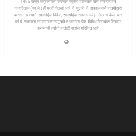
1996 पासून पत्रकारिता करणारे मयुरेश पाटणकर यांनी मास्टर्स इन
जर्नालिझम (एम.जे.) ही पदवी घेतली आहे. दै. पुढारी, दै. सकाळ मध्ये बातमीदारी
करतानाच त्यांनी साप्ताहिक विवेक, साप्ताहिक सकाळमध्येही लिखाण केले. चार
वर्ष दै. सकाळचे उपसंपादक म्हणूनही ते कार्यरत होते. विविध विषयांवर लिखाण
करण्याची त्यांची हातोटी सर्वांना परिचित आहे.