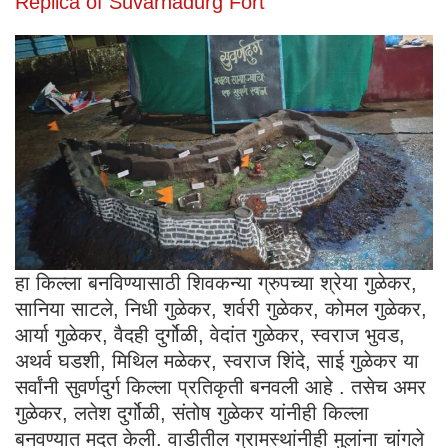
Replica of Suvarnadurg Fort
हा किल्ला बनविण्यासाठी शिवकन्या ग्रुपच्या श्रेया गुळेकर,
सानिया साटले, निधी गुळेकर, शर्वरी गुळेकर, कोमल गुळेकर,
आर्या गुळेकर, वैदही दुर्गोळी, वेदांत गुळेकर, स्वराज भुवड,
अथर्व घडशी, मिथिल मळेकर, स्वराज शिंदे, साई गुळेकर या
सर्वांनी सुवर्णदुर्ग किल्ला प्रतिकृती बनवली आहे . तसेच अमर
गुळेकर, लतेश दुर्गोळी, संतोष गुळेकर यांनीही किल्ला
बनवण्यात मदत केली. वाडीतील ग्रामस्थांनीही मुलांना चांगले