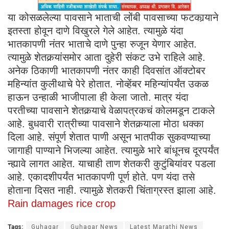
या कोसळलेल्या पावसाने भाताची लोंबी पावसाच्या फटकार्‍याने
इतस्ता होवून दाणे विखुरले गेले आहेत. त्यामुळे यंदा
भातकापणी नंतर भाताचे दाणे पुन्हा रुजून येणार आहेत.
त्यामुळे शेतकर्‍यांसमोर आता दुहेरी संकट उभे राहिले आहे.
अनेक ठिकाणी भातकापणी नंतर काही दिवसांत ऑक्टोबर
महिन्यांत कुलीथाचे पेरे होतात. नोव्हेंबर महिन्यांपर्यंत उकळ
हाऊन उन्हाळी भाजीपाला ही केला जातो. मात्र यंदा
परतीच्या पावसाने शेतकर्‍याचे वेळापत्रकचं कोलमडून टाकले
आहे. बुधवारी रात्रीच्या पावसाने शेतकर्‍याला मोठा धक्का
दिला आहे. संपूर्ण शेतात पाणी असून भातपीक सुकवण्याच्या
जागाही पाण्याने भिजल्या आहेत. त्यामुळे भारे बांधूनच दूरपर्यंत
न्ह्यावे लागत आहेत. याचाही ताण शेतकरी कुटुंबियांवर पडला
आहे. एकादशीपर्यंत भातकापणी पूर्ण होते. पण यंदा तसे
होताना दिसत नाही. त्यामुळे शेतकरी चिंताग्रस्त झाला आहे.
Rain damages rice crop
Tags:
Guhagar
Guhagar News
Latest Marathi News