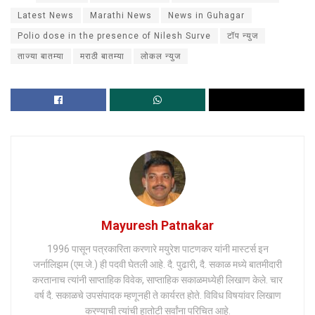
Latest News
Marathi News
News in Guhagar
Polio dose in the presence of Nilesh Surve
टॉप न्युज
ताज्या बातम्या
मराठी बातम्या
लोकल न्युज
Mayuresh Patnakar
1996 पासून पत्रकारिता करणारे मयुरेश पाटणकर यांनी मास्टर्स इन
जर्नालिझम (एम.जे.) ही पदवी घेतली आहे. दै. पुढारी, दै. सकाळ मध्ये बातमीदारी
करतानाच त्यांनी साप्ताहिक विवेक, साप्ताहिक सकाळमध्येही लिखाण केले. चार
वर्ष दै. सकाळचे उपसंपादक म्हणूनही ते कार्यरत होते. विविध विषयांवर लिखाण
करण्याची त्यांची हातोटी सर्वांना परिचित आहे.