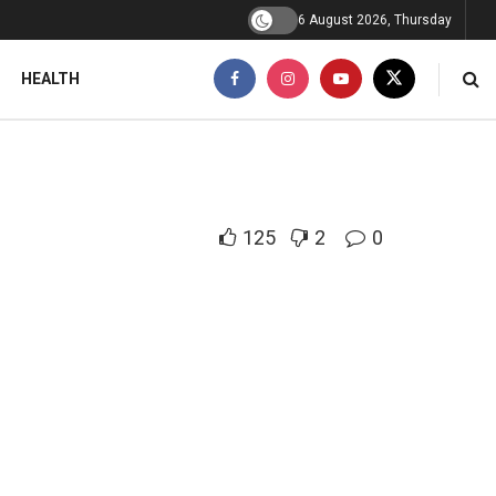
6 August 2026, Thursday
HEALTH
125
2
0