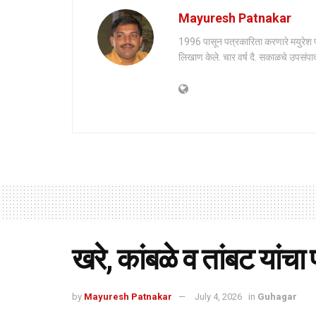
Mayuresh Patnakar
1996 पासून पत्रकारिता करणारे मयुरेश पाट
लिखाण केले. चार वर्ष दै. सकाळचे उपसंपाद
खरे, कांबळे व तांबट यांच
by
Mayuresh Patnakar
July 4, 2026
in
Guhagar