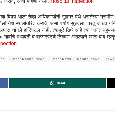
रू करावे, अशी मागणी केली.
Hospital Inspection
नाचा विषय आला तेव्हा अधिकाऱ्यांनी गुहागर येथे असलेल्या ग्राम
ी येथे स्थलांतरित करावे, असा पर्याय सुचवला. परंतु जाधव यांनी
पास चांगले हॉस्पिटल नाही. त्यामुळे तिथे आहे त्या जागेत बहु
वांचे मध्यवर्ती व बाजारपेठेचे ठिकाण असल्याने खास बाब म्हणून या
spection
ion
Latest Marathi News
Latest News
Marathi News
News 
Send