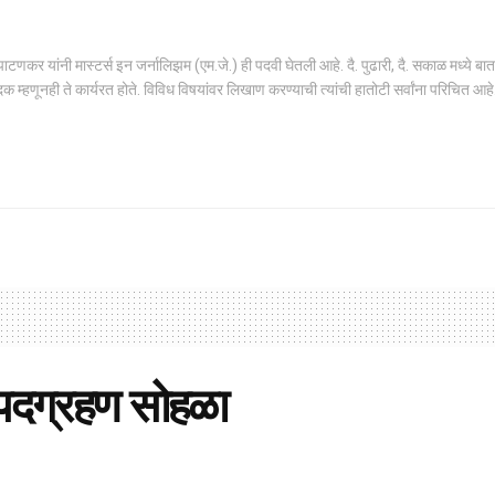
णकर यांनी मास्टर्स इन जर्नालिझम (एम.जे.) ही पदवी घेतली आहे. दै. पुढारी, दै. सकाळ मध्ये बात
क म्हणूनही ते कार्यरत होते. विविध विषयांवर लिखाण करण्याची त्यांची हातोटी सर्वांना परिचित आहे
ा पदग्रहण सोहळा