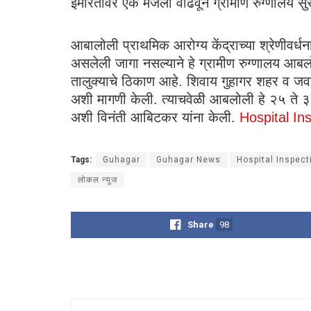
इमारतीवर एक मजला वाढवून ग्रामीण रुग्णालय सु
आबालोली प्राथमिक आरोग्य केंद्राच्या श्रेणीवर्ध
असलेली जागा नसल्याने हे ग्रामीण रुग्णालय आबलोल
तालुक्याचे ठिकाण आहे. शिवाय गुहागर शहर व जवळ
अशी मागणी केली. त्याचवेळी आबलोली हे २५ ते ३० गा
अशी विनंती आबिटकर यांना केली.
Hospital In
Tags:
Guhagar
Guhagar News
Hospital Inspect
लोकल न्युज
Share
98