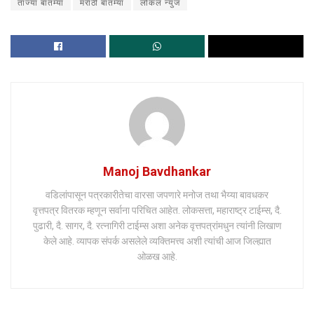
ताज्या बातम्या
मराठी बातम्या
लोकल न्युज
Manoj Bavdhankar
वडिलांपासून पत्रकारीतेचा वारसा जपणारे मनोज तथा भैय्या बावधकर
वृत्तपत्र वितरक म्हणून सर्वाना परिचित आहेत. लोकसत्ता, महाराष्ट्र टाईम्स, दै.
पुढारी, दै. सागर, दै. रत्नागिरी टाईम्स अशा अनेक वृत्तपत्रांमधुन त्यांनी लिखाण
केले आहे. व्यापक संपर्क असलेले व्यक्तिमत्त्व अशी त्यांची आज जिल्ह्यात
ओळख आहे.