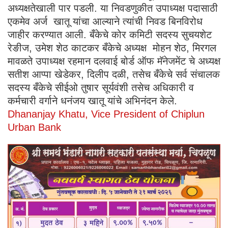
अध्यक्षतेखाली पार पडली. या निवडणुकीत उपाध्यक्ष पदासाठी
एकमेव अर्ज खातू यांचा आल्याने त्यांची निवड बिनविरोध
जाहीर करण्यात आली. बँकेचे कोर कमिटी सदस्य सुचयशेट
रेङीज, उमेश शेठ काटकर बँकेचे अध्यक्ष मोहन शेठ, मिरगल
मावळते उपाध्यक्ष रहमान दलवाई बोर्ड ऑफ मॅनेजमेंट चे अध्यक्ष
सतीश आप्पा खेडेकर, दिलीप दळी, तसेच बँकेचे सर्व संचालक
सदस्य बँकेचे सीईओ तुषार सूर्यवंशी तसेच अधिकारी व
कर्मचारी वर्गाने धनंजय खातू यांचे अभिनंदन केले.
Dhananjay Khatu, Vice President of Chiplun
Urban Bank