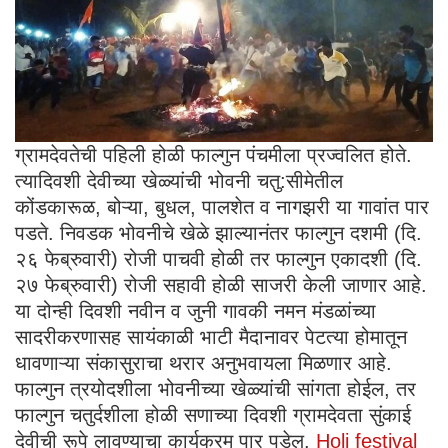
ग्रामदेवतेची पहिली होळी फाल्गुन पंचमीला प्रज्वलित होते.
त्यादिवशी देवीच्या खेळ्यांची भोवनी चतु:सीमेतील
कोंडकारूळ, बोऱ्या, बुधल, पालशेत व नागझरी या गावांत पार
पडते. निवडक भोवनीचे खेळे झाल्यानंतर फाल्गुन दशमी (दि.
२६ फेब्रुवारी) रोजी पाचवी होळी तर फाल्गुन एकादशी (दि.
२७ फेब्रुवारी) रोजी सहावी होळी साजरी केली जाणार आहे.
या दोन्ही दिवशी नवीन व जुनी गावकी नमन मंडळांच्या
सादरीकरणासह सायंकाळी भाटी मैदानावर पेटत्या होमातून
धावणाऱ्या संकासुराचा थरार अनुभवायला मिळणार आहे.
फाल्गुन त्रयोदशीला भोवनीच्या खेळ्यांची सांगता होईल, तर
फाल्गुन चतुर्दशीला होळी सणाच्या दिवशी ग्रामदेवता सुंकाई
देवीची रूपे लावण्याचा कार्यक्रम पार पडेल.
Holi festival