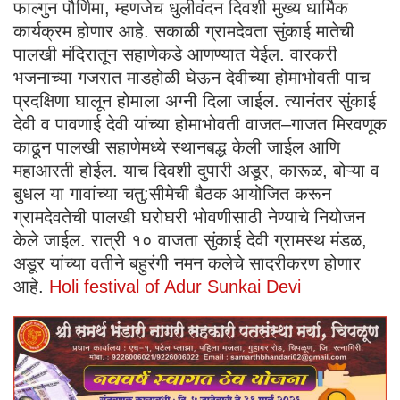
फाल्गुन पौर्णिमा, म्हणजेच धुलीवंदन दिवशी मुख्य धार्मिक
कार्यक्रम होणार आहे. सकाळी ग्रामदेवता सुंकाई मातेची
पालखी मंदिरातून सहाणेकडे आणण्यात येईल. वारकरी
भजनाच्या गजरात माडहोळी घेऊन देवीच्या होमाभोवती पाच
प्रदक्षिणा घालून होमाला अग्नी दिला जाईल. त्यानंतर सुंकाई
देवी व पावणाई देवी यांच्या होमाभोवती वाजत–गाजत मिरवणूक
काढून पालखी सहाणेमध्ये स्थानबद्ध केली जाईल आणि
महाआरती होईल. याच दिवशी दुपारी अडूर, कारूळ, बोऱ्या व
बुधल या गावांच्या चतु:सीमेची बैठक आयोजित करून
ग्रामदेवतेची पालखी घरोघरी भोवणीसाठी नेण्याचे नियोजन
केले जाईल. रात्री १० वाजता सुंकाई देवी ग्रामस्थ मंडळ,
अडूर यांच्या वतीने बहुरंगी नमन कलेचे सादरीकरण होणार
आहे.
Holi festival of Adur Sunkai Devi