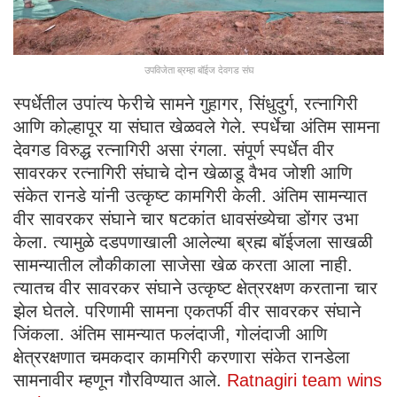
उपविजेता ब्रम्हा बॉईज देवगड संघ
स्पर्धेतील उपांत्य फेरीचे सामने गुहागर, सिंधुदुर्ग, रत्नागिरी
आणि कोल्हापूर या संघात खेळवले गेले. स्पर्धेचा अंतिम सामना
देवगड विरुद्ध रत्नागिरी असा रंगला. संपूर्ण स्पर्धेत वीर
सावरकर रत्नागिरी संघाचे दोन खेळाडू वैभव जोशी आणि
संकेत रानडे यांनी उत्कृष्ट कामगिरी केली. अंतिम सामन्यात
वीर सावरकर संघाने चार षटकांत धावसंख्येचा डोंगर उभा
केला. त्यामुळे दडपणाखाली आलेल्या ब्रह्म बॉईजला साखळी
सामन्यातील लौकीकाला साजेसा खेळ करता आला नाही.
त्यातच वीर सावरकर संघाने उत्कृष्ट क्षेत्ररक्षण करताना चार
झेल घेतले. परिणामी सामना एकतर्फी वीर सावरकर संघाने
जिंकला. अंतिम सामन्यात फलंदाजी, गोलंदाजी आणि
क्षेत्ररक्षणात चमकदार कामगिरी करणारा संकेत रानडेला
सामनावीर म्हणून गौरविण्यात आले.
Ratnagiri team wins