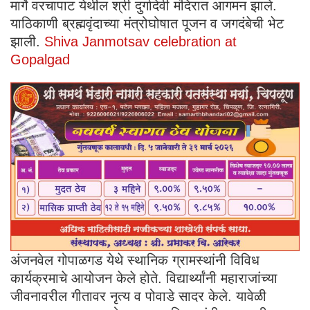
मार्गे वरचापाट येथील श्री दुर्गादेवी मंदिरात आगमन झाले.
याठिकाणी ब्रह्मवृंदाच्या मंत्रोघोषात पूजन व जगदंबेची भेट
झाली.
Shiva Janmotsav celebration at
Gopalgad
अंजनवेल गोपाळगड येथे स्थानिक ग्रामस्थांनी विविध
कार्यक्रमाचे आयोजन केले होते. विद्यार्थ्यांनी महाराजांच्या
जीवनावरील गीतावर नृत्य व पोवाडे सादर केले. यावेळी