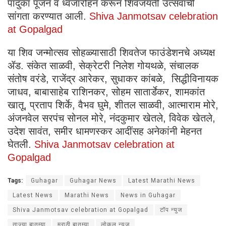
पादुका पूजन व ध्वजारोहन करून शिवजयंती उत्सवाची
सांगता करण्यात आली.
Shiva Janmotsav celebration
at Gopalgad
या शिव जन्मोत्सव सोहळ्यासाठी शिवतेज फाउंडेशनचे अध्यक्ष
ॲड. संकेत साळवी, सेक्रेटरी निलेश गोयथळे, संचालक
संतोष वरंडे, राजेंद्र आरेकर, सुधाकर कांबळे, सिद्धीविनायक
जाधव, बाबासाहेब राशिनकर, सोहम सातार्डेकर, शामकांत
खातू, प्रताप शिर्के, वैभव घुमे, शीतल साळवी, आत्माराम मोरे,
अंजनवेल सरपंच सोनल मोरे, नंदकुमार खेतले, विवेक खेतले,
उदेश सावंत, समीर धामणस्कर आदींसह अनेकांनी मेहनत
घेतली.
Shiva Janmotsav celebration at
Gopalgad
Tags:
Guhagar
Guhagar News
Latest Marathi News
Latest News
Marathi News
News in Guhagar
Shiva Janmotsav celebration at Gopalgad
टॉप न्युज
ताज्या बातम्या
मराठी बातम्या
लोकल न्युज