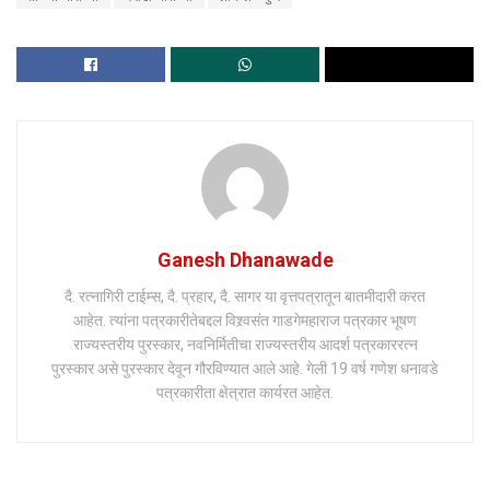
Ganesh Dhanawade
दै. रत्नागिरी टाईम्स, दै. प्रहार, दै. सागर या वृत्तपत्रातून बातमीदारी करत
आहेत. त्यांना पत्रकारीतेबद्दल विश्र्वसंत गाडगेमहाराज पत्रकार भूषण
राज्यस्तरीय पुरस्कार, नवनिर्मितीचा राज्यस्तरीय आदर्श पत्रकाररत्न
पुरस्कार असे पुरस्कार देवून गौरविण्यात आले आहे. गेली 19 वर्ष गणेश धनावडे
पत्रकारीता क्षेत्रात कार्यरत आहेत.