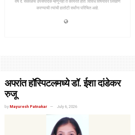
वर्ष दै. सकाळचे उपसंपादक म्हणूनही ते कार्यरत होते. विविध विषयांवर लिखाण
करण्याची त्यांची हातोटी सर्वांना परिचित आहे.
अपरांत हॉस्पिटलमध्ये डॉ. ईशा दांडेकर
रुजू
by
Mayuresh Patnakar
July 6, 2026