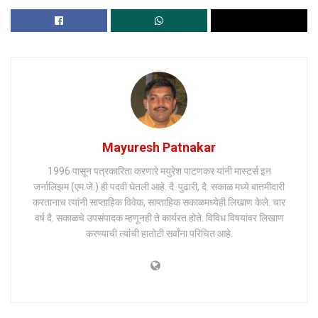
Mayuresh Patnakar
1996 पासून पत्रकारिता करणारे मयुरेश पाटणकर यांनी मास्टर्स इन
जर्नालिझम (एम.जे.) ही पदवी घेतली आहे. दै. पुढारी, दै. सकाळ मध्ये बातमीदारी
करतानाच त्यांनी साप्ताहिक विवेक, साप्ताहिक सकाळमध्येही लिखाण केले. चार
वर्ष दै. सकाळचे उपसंपादक म्हणूनही ते कार्यरत होते. विविध विषयांवर लिखाण
करण्याची त्यांची हातोटी सर्वांना परिचित आहे.