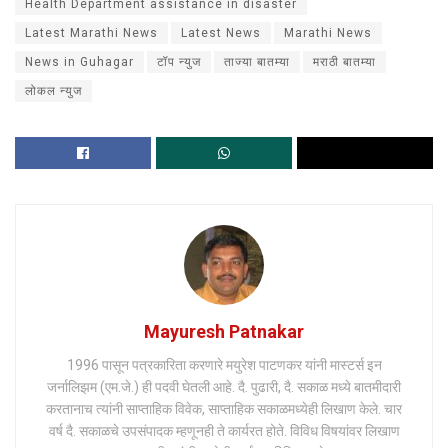
Health Department assistance in disaster
Latest Marathi News
Latest News
Marathi News
News in Guhagar
टॉप न्युज
ताज्या बातम्या
मराठी बातम्या
लोकल न्युज
Mayuresh Patnakar
1996 पासून पत्रकारिता करणारे मयुरेश पाटणकर यांनी मास्टर्स इन
जर्नालिझम (एम.जे.) ही पदवी घेतली आहे. दै. पुढारी, दै. सकाळ मध्ये बातमीदारी
करतानाच त्यांनी साप्ताहिक विवेक, साप्ताहिक सकाळमध्येही लिखाण केले. चार
वर्ष दै. सकाळचे उपसंपादक म्हणूनही ते कार्यरत होते. विविध विषयांवर लिखाण