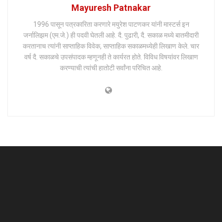
Mayuresh Patnakar
1996 पासून पत्रकारिता करणारे मयुरेश पाटणकर यांनी मास्टर्स इन
जर्नालिझम (एम.जे.) ही पदवी घेतली आहे. दै. पुढारी, दै. सकाळ मध्ये बातमीदारी
करतानाच त्यांनी साप्ताहिक विवेक, साप्ताहिक सकाळमध्येही लिखाण केले. चार
वर्ष दै. सकाळचे उपसंपादक म्हणूनही ते कार्यरत होते. विविध विषयांवर लिखाण
करण्याची त्यांची हातोटी सर्वांना परिचित आहे.