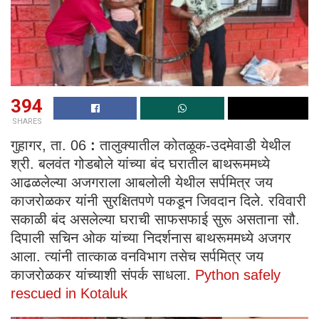
394
SHARES
गुहागर, ता. 06
:
तालुक्यातील कोतळूक-उदमेवाडी येथील
श्री. बलवंत गोडबोले यांच्या बंद घरातील बाथरूममध्ये
आढळलेल्या अजगराला आबलोली येथील सर्पमित्र जय
काजरोळकर यांनी सुरक्षितपणे पकडून जिवदान दिले. रविवारी
सकाळी बंद असलेल्या घराची साफसफाई सुरू असताना सौ.
दिपाली सचिन ओक यांच्या निदर्शनास बाथरूममध्ये अजगर
आला. त्यांनी तात्काळ वनविभाग तसेच सर्पमित्र जय
काजरोळकर यांच्याशी संपर्क साधला.
Python safely
rescued in Kotaluk