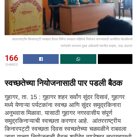
आंतरराष्ट्रीय किनारपट्टी स्वच्छता दिवस निमित्त स्वच्छता मोहिमेचे नियोजन करण्यासाठी आयोजित बैठकीमध्ये
मार्गदर्शन करताना मुख्य अधिकारी स्वप्नील चव्हाण, भाऊ काटदरे
166
SHARES
स्वच्छतेच्या नियोजनासाठी पार पडली बैठक
गुहागर, ता. 15 : गुहागर शहर सर्वांग सुंदर दिसावं, गुहागर
मध्ये येणाऱ्या पर्यटकांना स्वच्छ आणि सुंदर समुद्रकिनारा
अनुभवास मिळावा. यासाठी गुहागर नगरवासीय संपूर्ण
समुद्रकिनाऱ्याची स्वच्छता करणार आहे. आंतरराष्ट्रीय
किनारपट्टी स्वच्छता दिवस स्वच्छतेच्या चळवळीने राबवला
जावा याच्या नियोजनाची बैठक श्रीदेव व्याडेश्वर सभागृहामध्ये