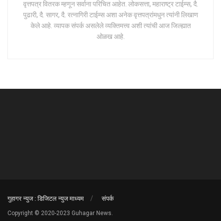
वृत्तपत्र वितरक म्हणून सर्वाना परिचित आहेत. लोकसत्ता, महाराष्ट्र टाईम्स, दै.
पुढारी, दै. सागर, दै. रत्नागिरी टाईम्स अशा अनेक वृत्तपत्रांमधुन त्यांनी लिखाण
केले आहे. व्यापक संपर्क असलेले व्यक्तिमत्त्व अशी त्यांची आज जिल्ह्यात
ओळख आहे.
गुहागर न्युज : डिजिटल न्युज माध्यम
संपर्क
Copyright © 2020-2023 Guhagar News.