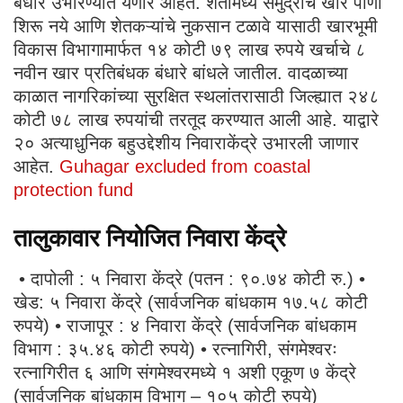
बंधारे उभारण्यात येणार आहेत. शेतीमध्ये समुद्राचे खारे पाणी
शिरू नये आणि शेतकऱ्यांचे नुकसान टळावे यासाठी खारभूमी
विकास विभागामार्फत १४ कोटी ७९ लाख रुपये खर्चाचे ८
नवीन खार प्रतिबंधक बंधारे बांधले जातील. वादळाच्या
काळात नागरिकांच्या सुरक्षित स्थलांतरासाठी जिल्ह्यात २४८
कोटी ७८ लाख रुपयांची तरतूद करण्यात आली आहे. याद्वारे
२० अत्याधुनिक बहुउद्देशीय निवाराकेंद्रे उभारली जाणार
आहेत.
Guhagar excluded from coastal
protection fund
तालुकावार नियोजित निवारा केंद्रे
• दापोली : ५ निवारा केंद्रे (पतन : ९०.७४ कोटी रु.) •
खेड: ५ निवारा केंद्रे (सार्वजनिक बांधकाम १७.५८ कोटी
रुपये) • राजापूर : ४ निवारा केंद्रे (सार्वजनिक बांधकाम
विभाग : ३५.४६ कोटी रुपये) • रत्नागिरी, संगमेश्वरः
रत्नागिरीत ६ आणि संगमेश्वरमध्ये १ अशी एकूण ७ केंद्रे
(सार्वजनिक बांधकाम विभाग – १०५ कोटी रुपये)