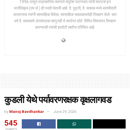
1996 पासून पत्रकारिता करणारे मयुरेश पाटणकर यांनी मास्टर्स इन
जर्नालिझम (एम.जे.) ही पदवी घेतली आहे. दै. पुढारी, दै. सकाळ मध्ये बातमीदारी
करतानाच त्यांनी साप्ताहिक विवेक, साप्ताहिक सकाळमध्येही लिखाण केले. चार
वर्ष दै. सकाळचे उपसंपादक म्हणूनही ते कार्यरत होते. विविध विषयांवर लिखाण
करण्याची त्यांची हातोटी सर्वांना परिचित आहे.
कुडली येथे पर्यावरणरक्षक वृक्षलागवड
by
Manoj Bavdhankar
June 29, 2026
545
SHARES