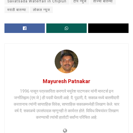
Savatsada Waterfall in Chiplun
टॉप न्युज
ताज्या बातम्या
मराठी बातम्या
लोकल न्युज
Mayuresh Patnakar
1996 पासून पत्रकारिता करणारे मयुरेश पाटणकर यांनी मास्टर्स इन
जर्नालिझम (एम.जे.) ही पदवी घेतली आहे. दै. पुढारी, दै. सकाळ मध्ये बातमीदारी
करतानाच त्यांनी साप्ताहिक विवेक, साप्ताहिक सकाळमध्येही लिखाण केले. चार
वर्ष दै. सकाळचे उपसंपादक म्हणूनही ते कार्यरत होते. विविध विषयांवर लिखाण
करण्याची त्यांची हातोटी सर्वांना परिचित आहे.