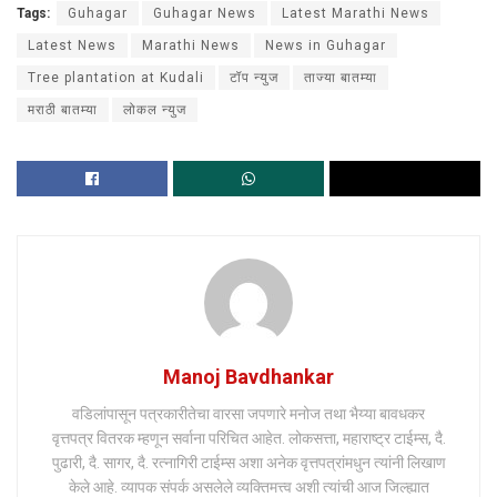
Tags:
Guhagar
Guhagar News
Latest Marathi News
Latest News
Marathi News
News in Guhagar
Tree plantation at Kudali
टॉप न्युज
ताज्या बातम्या
मराठी बातम्या
लोकल न्युज
Manoj Bavdhankar
वडिलांपासून पत्रकारीतेचा वारसा जपणारे मनोज तथा भैय्या बावधकर
वृत्तपत्र वितरक म्हणून सर्वाना परिचित आहेत. लोकसत्ता, महाराष्ट्र टाईम्स, दै.
पुढारी, दै. सागर, दै. रत्नागिरी टाईम्स अशा अनेक वृत्तपत्रांमधुन त्यांनी लिखाण
केले आहे. व्यापक संपर्क असलेले व्यक्तिमत्त्व अशी त्यांची आज जिल्ह्यात