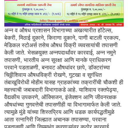
अन्न व औषध प्रशासन विभागाच्या अखत्यारीत हॉटेल्स,
बेकरी, मिठाई दुकाने, किराणा दुकाने, पाणी बाटली प्रकल्प,
मेडिकल स्टोअर्स तसेच औषध विक्री व्यवसायांची तपासणी
केली जाते. भेसळयुक्त अन्नपदार्थांवर कारवाई, अन्न नमुने
तपासणी, भारतीय अन्न सुरक्षा आणि मानके प्राधिकरण
परवाने पडताळणी, बनावट औषधांवर छापे, डॉक्टरांच्या
चिठ्ठीशिवाय औषधविक्री रोखणे, गुटखा व सुगंधित
तंबाखूविरोधी मोहीम यासह ग्राहकांच्या तक्रारींची चौकशी ही
महत्त्वाची जबाबदारी विभागाकडे आहे. याशिवाय रक्तपेढ्या,
वैद्यकीय उपकरणे, ऑक्सिजन, इंजेक्शन आणि जीवनरक्षक
औषधांच्या गुणवत्तेची तपासणीही या विभागामार्फत केली जाते.
त्यामुळे मुंडे यांच्या शिस्तप्रिय आणि धडक कार्यपद्धतीमुळे
आता रत्नागिरी जिल्ह्यात अचानक तपासण्या, परवाना
पडताळणी आणि नियमभंग करणाऱ्यांवर कठोर कारवाई