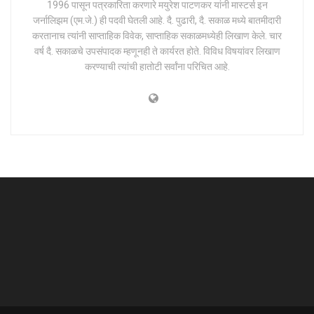
1996 पासून पत्रकारिता करणारे मयुरेश पाटणकर यांनी मास्टर्स इन
जर्नालिझम (एम.जे.) ही पदवी घेतली आहे. दै. पुढारी, दै. सकाळ मध्ये बातमीदारी
करतानाच त्यांनी साप्ताहिक विवेक, साप्ताहिक सकाळमध्येही लिखाण केले. चार
वर्ष दै. सकाळचे उपसंपादक म्हणूनही ते कार्यरत होते. विविध विषयांवर लिखाण
करण्याची त्यांची हातोटी सर्वांना परिचित आहे.