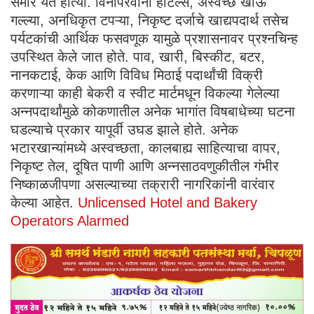
समोर येत होत्या. विनापरवाना हॉटेल्स, अस्वच्छ खाऊ
गल्ल्या, अनधिकृत टपऱ्या, निकृष्ट दर्जाचे खाद्यपदार्थ तसेच
पर्यटकांची आर्थिक फसवणूक यामुळे प्रशासनावर प्रश्नचिन्ह
उपस्थित केले जात होते. पाव, खारी, बिस्कीट, बटर,
नानकटाई, केक आणि विविध मिठाई पदार्थांची विक्री
करणाऱ्या काही बेकरी व स्वीट मार्टमधून विकल्या गेलेल्या
अन्नपदार्थांमुळे कोकणातील अनेक भागांत विषबाधेच्या घटना
घडल्याचे प्रकार यापूर्वी उघड झाले होते. अनेक
भटारखान्यांमध्ये अस्वच्छता, कालबाह्य साहित्याचा वापर,
निकृष्ट तेल, दूषित पाणी आणि अन्नसाठवणुकीतील गंभीर
निष्काळजीपणा असल्याच्या तक्रारी नागरिकांनी वारंवार
केल्या आहेत.
Unlicensed Hotel and Bakery
Operators Alarmed