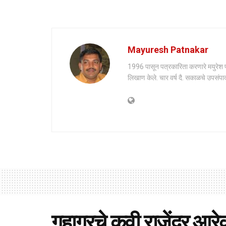
Mayuresh Patnakar
1996 पासून पत्रकारिता करणारे मयुरेश पाट
लिखाण केले. चार वर्ष दै. सकाळचे उपसंपाद
गुहागरचे कवी राजेंद्र आर