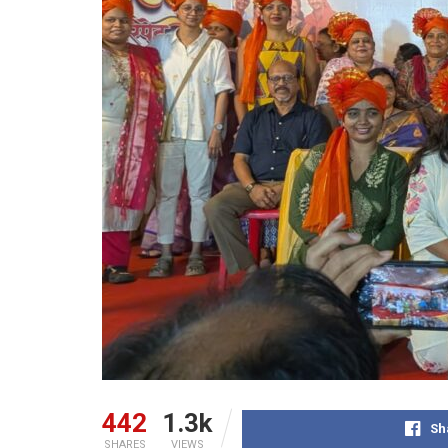
442
1.3k
Sh
SHARES
VIEWS