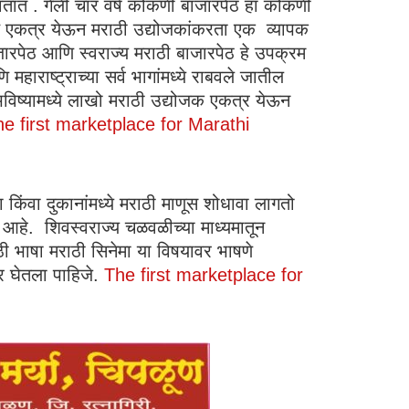
वतात . गेली चार वर्ष कोकणी बाजारपेठ हा कोकणी
ंड एकत्र येऊन मराठी उद्योजकांकरता एक व्यापक
ाजारपेठ आणि स्वराज्य मराठी बाजारपेठ हे उपक्रम
ाराष्ट्राच्या सर्व भागांमध्ये राबवले जातील
िष्यामध्ये लाखो मराठी उद्योजक एकत्र येऊन
e first marketplace for Marathi
िंवा दुकानांमध्ये मराठी माणूस शोधावा लागतो
ाची आहे. शिवस्वराज्य चळवळीच्या माध्यमातून
ठी भाषा मराठी सिनेमा या विषयावर भाषणे
ार घेतला पाहिजे.
The first marketplace for