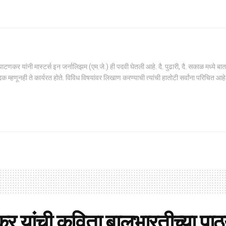
णकर यांनी मास्टर्स इन जर्नालिझम (एम.जे.) ही पदवी घेतली आहे. दै. पुढारी, दै. सकाळ मध्ये बात
क म्हणूनही ते कार्यरत होते. विविध विषयांवर लिखाण करण्याची त्यांची हातोटी सर्वांना परिचित आहे
ेकर यांची कविता बालभारतीच्या पाठ