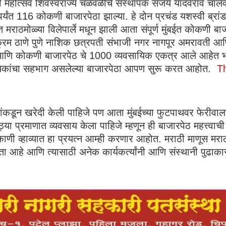
्वी महोत्सव शिवस्वराज्य चळवळीचे संस्थापक संजय यादवराव चाल
त 116 कोकणी बाजारपेठा झाल्या. हे दोन प्रचंड यशस्वी ब्रा
त मराठमोळ्या विलेपार्ले मधून झाली आता संपूर्ण मुंबईत कोकणी ब
रम ठाणे पुणे नाशिक छत्रपती संभाजी नगर नागपूर अमरावती आणि मह
 आणि कोकणी बाजारपेठ चे 1000 व्यवसायिक एकत्र आले आहेत भव
ायिकांचा सहभाग असलेल्या बाजारपेठा आपण सुरू करत आहोत.
Th
कडून खरेदी केली पाहिजे पण आता मुंबईच्या फुटपाथवर फेरीवाला क
मोठ्या प्रमाणात व्यवसाय केला पाहिजे म्हणून ही बाजारपेठ महत्त्व
ाणी व्हाव्यात हा प्रयत्न आम्ही करणार आहोत. मराठी माणूस मरा
ता आहे आणि त्यासाठी अनेक कार्यकर्त्यांनी आणि संस्थानी पुढाक