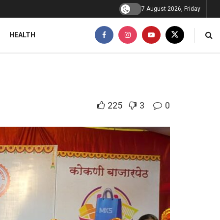
7 August 2026, Friday
HEALTH
225
3
0