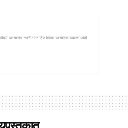
मीदारी करतानाच त्यांनी साप्ताहिक विवेक, साप्ताहिक सकाळमध्येही
.
्यपुस्तकात