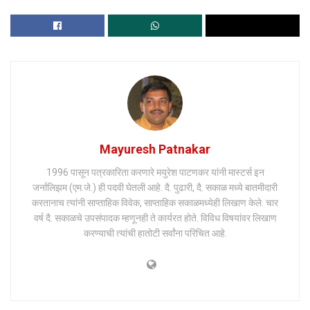
Mayuresh Patnakar
1996 पासून पत्रकारिता करणारे मयुरेश पाटणकर यांनी मास्टर्स इन
जर्नालिझम (एम.जे.) ही पदवी घेतली आहे. दै. पुढारी, दै. सकाळ मध्ये बातमीदारी
करतानाच त्यांनी साप्ताहिक विवेक, साप्ताहिक सकाळमध्येही लिखाण केले. चार
वर्ष दै. सकाळचे उपसंपादक म्हणूनही ते कार्यरत होते. विविध विषयांवर लिखाण
करण्याची त्यांची हातोटी सर्वांना परिचित आहे.