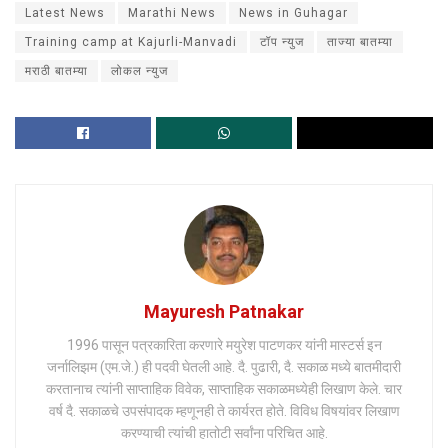
Latest News
Marathi News
News in Guhagar
Training camp at Kajurli-Manvadi
टॉप न्युज
ताज्या बातम्या
मराठी बातम्या
लोकल न्युज
Mayuresh Patnakar
1996 पासून पत्रकारिता करणारे मयुरेश पाटणकर यांनी मास्टर्स इन
जर्नालिझम (एम.जे.) ही पदवी घेतली आहे. दै. पुढारी, दै. सकाळ मध्ये बातमीदारी
करतानाच त्यांनी साप्ताहिक विवेक, साप्ताहिक सकाळमध्येही लिखाण केले. चार
वर्ष दै. सकाळचे उपसंपादक म्हणूनही ते कार्यरत होते. विविध विषयांवर लिखाण
करण्याची त्यांची हातोटी सर्वांना परिचित आहे.