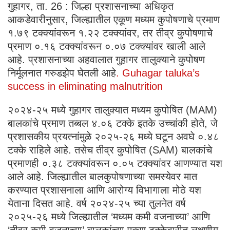
गुहागर, ता. 26 : जिल्हा प्रशासनाच्या अधिकृत
आकडेवारीनुसार, जिल्ह्यातील एकूण मध्यम कुपोषणाचे प्रमाण
१.७९ टक्क्यांवरून १.२२ टक्क्यांवर, तर तीव्र कुपोषणाचे
प्रमाण ०.१६ टक्क्यांवरून ०.०७ टक्क्यांवर खाली आले
आहे. प्रशासनाच्या अहवालात गुहागर तालुक्याने कुपोषण
निर्मूलनात गरुडझेप घेतली आहे
. Guhagar taluka’s
success in eliminating malnutrition
२०२४-२५ मध्ये गुहागर तालुक्यात मध्यम कुपोषित (MAM)
बालकांचे प्रमाण तब्बल ४.०६ टक्के इतके उच्चांकी होते, जे
प्रशासकीय प्रयत्नांमुळे २०२५-२६ मध्ये घटून अवघे ०.४८
टक्के राहिले आहे. तसेच तीव्र कुपोषित (SAM) बालकांचे
प्रमाणही ०.३८ टक्क्यांवरून ०.०५ टक्क्यांवर आणण्यात यश
आले आहे. जिल्ह्यातील बालकुपोषणाच्या समस्येवर मात
करण्यात प्रशासनाला आणि आरोग्य विभागाला मोठे यश
येताना दिसत आहे. वर्ष २०२४-२५ च्या तुलनेत वर्ष
२०२५-२६ मध्ये जिल्ह्यातील ‘मध्यम कमी वजनाच्या’ आणि
‘तीव्र कमी वजनाच्या’ बालकांच्या एकूण टक्केवारीत लक्षणीय