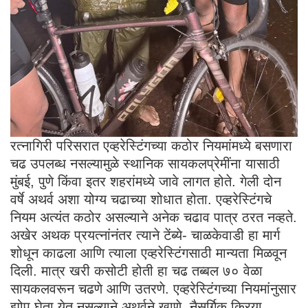
रत्नागिरी परिसरात एव्हरेस्टिंगच्या कठोर नियमांमध्ये बसणारा
चढ उपलब्ध नसल्यामुळे स्थानिक सायकलप्रेमींना यासाठी
मुंबई, पुणे किंवा इतर शहरांमध्ये जावे लागत होते. गेली दोन
वर्षे अथर्व अशा योग्य चढाच्या शोधात होता. एव्हरेस्टिंगचे
नियम अत्यंत कठोर असल्याने अनेक चढाव पात्र ठरत नव्हते.
अखेर अथक प्रयत्नांनंतर त्याने टेंब्ये- चाळकेवाडी हा मार्ग
शोधून काढला आणि त्याला एव्हरेस्टिंगसाठी मान्यता मिळवून
दिली. मात्र खरी कसोटी होती हा चढ तब्बल ७० वेळा
सायकलवरून चढणे आणि उतरणे. एव्हरेस्टिंगच्या नियमांनुसार
झोप घेता येत नसल्याने अथर्वने खाणे, नैसर्गिक क्रिया,