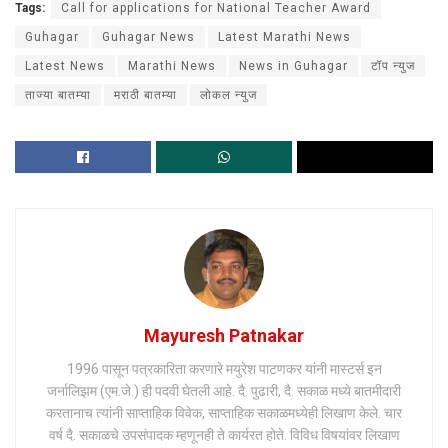
Tags:
Call for applications for National Teacher Award
Guhagar
Guhagar News
Latest Marathi News
Latest News
Marathi News
News in Guhagar
टॉप न्युज
ताज्या बातम्या
मराठी बातम्या
लोकल न्युज
Mayuresh Patnakar
1996 पासून पत्रकारिता करणारे मयुरेश पाटणकर यांनी मास्टर्स इन
जर्नालिझम (एम.जे.) ही पदवी घेतली आहे. दै. पुढारी, दै. सकाळ मध्ये बातमीदारी
करतानाच त्यांनी साप्ताहिक विवेक, साप्ताहिक सकाळमध्येही लिखाण केले. चार
वर्ष दै. सकाळचे उपसंपादक म्हणूनही ते कार्यरत होते. विविध विषयांवर लिखाण