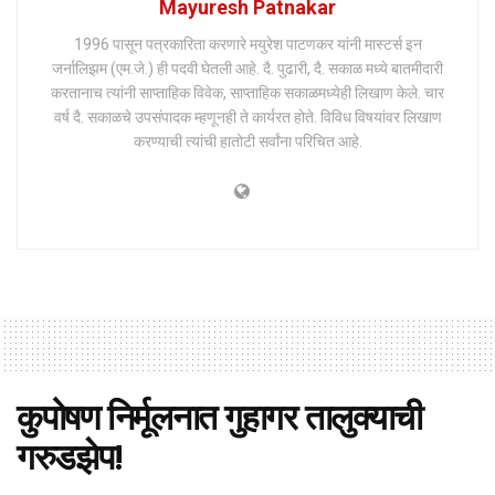
Mayuresh Patnakar
1996 पासून पत्रकारिता करणारे मयुरेश पाटणकर यांनी मास्टर्स इन
जर्नालिझम (एम.जे.) ही पदवी घेतली आहे. दै. पुढारी, दै. सकाळ मध्ये बातमीदारी
करतानाच त्यांनी साप्ताहिक विवेक, साप्ताहिक सकाळमध्येही लिखाण केले. चार
वर्ष दै. सकाळचे उपसंपादक म्हणूनही ते कार्यरत होते. विविध विषयांवर लिखाण
करण्याची त्यांची हातोटी सर्वांना परिचित आहे.
कुपोषण निर्मूलनात गुहागर तालुक्याची
गरुडझेप!