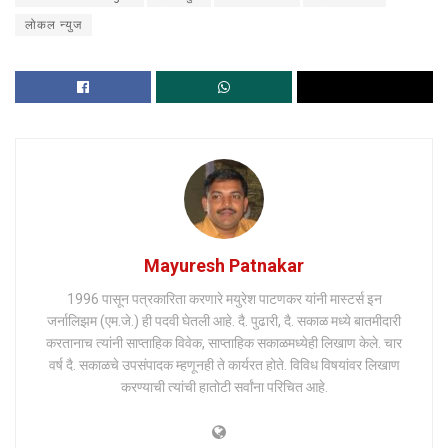
लोकल न्युज
Mayuresh Patnakar
1996 पासून पत्रकारिता करणारे मयुरेश पाटणकर यांनी मास्टर्स इन
जर्नालिझम (एम.जे.) ही पदवी घेतली आहे. दै. पुढारी, दै. सकाळ मध्ये बातमीदारी
करतानाच त्यांनी साप्ताहिक विवेक, साप्ताहिक सकाळमध्येही लिखाण केले. चार
वर्ष दै. सकाळचे उपसंपादक म्हणूनही ते कार्यरत होते. विविध विषयांवर लिखाण
करण्याची त्यांची हातोटी सर्वांना परिचित आहे.