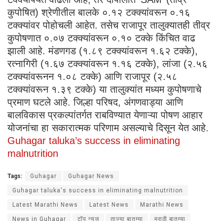
कुपोषित) श्रेणीतील बालके ०.१२ टक्क्यांवरून ०.१६
टक्क्यांवर पोहोचली आहेत. तसेच राजापूर तालुक्यातही तीव्र
कुपोषणात ०.०७ टक्क्यांवरून ०.१० टक्के किंचित वाढ
झाली आहे. मंडणगड (१.८९ टक्क्यांवरून १.६२ टक्के),
रत्नागिरी (१.६७ टक्क्यांवरून १.१६ टक्के), लांजा (२.५६
टक्क्यांवरूनन १.०८ टक्के) आणि राजापूर (२.५८
टक्क्यांवरून १.३९ टक्के) या तालुक्यांत मध्यम कुपोषणाचे
प्रमाण घटले आहे. जिल्हा परिषद, अंगणवाड्या आणि
बालविकास प्रकल्पांतर्गत राबविण्यात येणाऱ्या पोषण आहार
योजनांचा हा सकारात्मक परिणाम असल्याचे दिसून येत आहे.
Guhagar taluka’s success in eliminating
malnutrition
Tags:
Guhagar
Guhagar News
Guhagar taluka's success in eliminating malnutrition
Latest Marathi News
Latest News
Marathi News
News in Guhagar
टॉप न्युज
ताज्या बातम्या
मराठी बातम्या