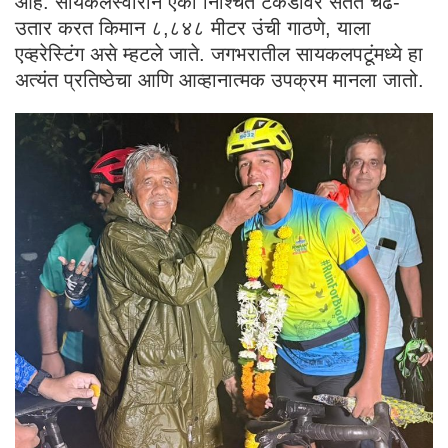
आहे. सायकलस्वाराने एका निश्चित टेकडीवर सतत चढ-
उतार करत किमान ८,८४८ मीटर उंची गाठणे, याला
एव्हरेस्टिंग असे म्हटले जाते. जगभरातील सायकलपटूंमध्ये हा
अत्यंत प्रतिष्ठेचा आणि आव्हानात्मक उपक्रम मानला जातो.