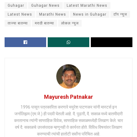
Guhagar
Guhagar News
Latest Marathi News
Latest News
Marathi News
News in Guhagar
टॉप न्युज
ताज्या बातम्या
मराठी बातम्या
लोकल न्युज
Mayuresh Patnakar
1996 पासून पत्रकारिता करणारे मयुरेश पाटणकर यांनी मास्टर्स इन
जर्नालिझम (एम.जे.) ही पदवी घेतली आहे. दै. पुढारी, दै. सकाळ मध्ये बातमीदारी
करतानाच त्यांनी साप्ताहिक विवेक, साप्ताहिक सकाळमध्येही लिखाण केले. चार
वर्ष दै. सकाळचे उपसंपादक म्हणूनही ते कार्यरत होते. विविध विषयांवर लिखाण
करण्याची त्यांची हातोटी सर्वांना परिचित आहे.