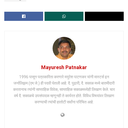
Mayuresh Patnakar
1996 पासून पत्रकारिता करणारे मयुरेश पाटणकर यांनी मास्टर्स इन
जर्नालिझम (एम.जे.) ही पदवी घेतली आहे. दै. पुढारी, दै. सकाळ मध्ये बातमीदारी
करतानाच त्यांनी साप्ताहिक विवेक, साप्ताहिक सकाळमध्येही लिखाण केले. चार
वर्ष दै. सकाळचे उपसंपादक म्हणूनही ते कार्यरत होते. विविध विषयांवर लिखाण
करण्याची त्यांची हातोटी सर्वांना परिचित आहे.