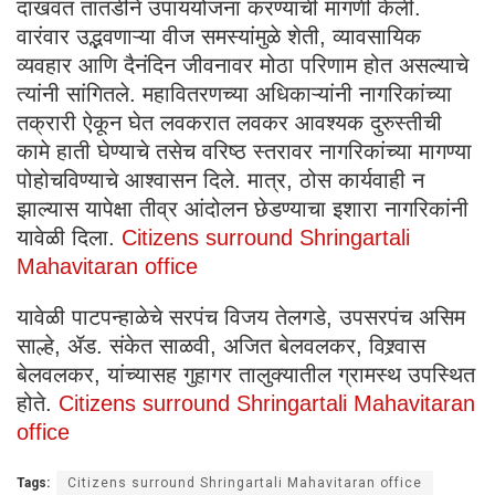
दाखवत तातडीने उपाययोजना करण्याची मागणी केली.
वारंवार उद्भवणाऱ्या वीज समस्यांमुळे शेती, व्यावसायिक
व्यवहार आणि दैनंदिन जीवनावर मोठा परिणाम होत असल्याचे
त्यांनी सांगितले. महावितरणच्या अधिकाऱ्यांनी नागरिकांच्या
तक्रारी ऐकून घेत लवकरात लवकर आवश्यक दुरुस्तीची
कामे हाती घेण्याचे तसेच वरिष्ठ स्तरावर नागरिकांच्या मागण्या
पोहोचविण्याचे आश्वासन दिले. मात्र, ठोस कार्यवाही न
झाल्यास यापेक्षा तीव्र आंदोलन छेडण्याचा इशारा नागरिकांनी
यावेळी दिला.
Citizens surround Shringartali
Mahavitaran office
यावेळी पाटपन्हाळेचे सरपंच विजय तेलगडे, उपसरपंच असिम
साल्हे, ॲड. संकेत साळवी, अजित बेलवलकर, विश्र्वास
बेलवलकर, यांच्यासह गुहागर तालुक्यातील ग्रामस्थ उपस्थित
होते.
Citizens surround Shringartali Mahavitaran
office
Tags:
Citizens surround Shringartali Mahavitaran office