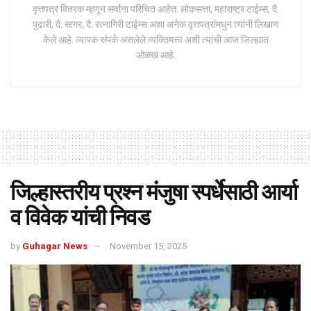
वृत्तपत्र वितरक म्हणून सर्वाना परिचित आहेत. लोकसत्ता, महाराष्ट्र टाईम्स, दै.
पुढारी, दै. सागर, दै. रत्नागिरी टाईम्स अशा अनेक वृत्तपत्रांमधुन त्यांनी लिखाण
केले आहे. व्यापक संपर्क असलेले व्यक्तिमत्त्व अशी त्यांची आज जिल्ह्यात
ओळख आहे.
जिल्हास्तरीय प्रश्न मंजुषा स्पर्धेसाठी आर्या
व विवेक यांची निवड
by
Guhagar News
November 15, 2025