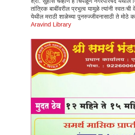
श्री. सुहास चव्हाण हे चिपळूण नगरपरिषद येथील नि
तांत्रिक बाबींवरील प्रभुत्व यामुळे त्यांनी स्वत
येथील मराठी शाळेच्या पुनरुज्जीवनासाठी ते मोठे
Aravind Library