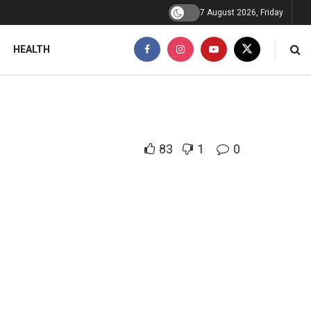
7 August 2026, Friday
HEALTH
83
1
0