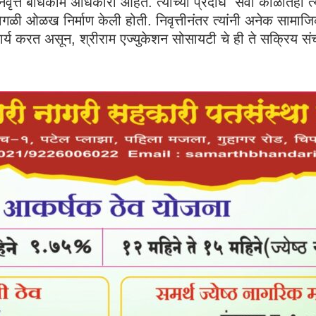
वृत्त बांधकाम अधिकारी आहेत. त्यांच्या प्रदीर्घ सेवा काळातही 
ःची वेगळी ओळख निर्माण केली होती. निवृत्तीनंतर त्यांनी अनेक साम
 कार्य करत असून, श्रीराम एज्युकेशन सोसायटी चे ही ते सक्रिय