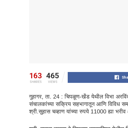
163
465
Sha
SHARES
VIEWS
गुहागर, ता. 24 : चिपळूण-खे॑ड येथील विभा अरविं
संचालकांच्या सक्रिय सहभागातून आणि विविध समा
श्री.सुहास चव्हाण यांच्या रुपये 11000 ह्या भर