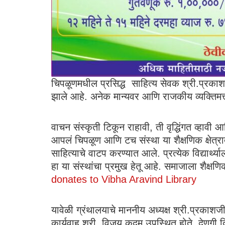
चिपळूणमधील प्रसिद्ध साहित्य सेवक श्री.प्रकाश क
झाले आहे. अनेक मान्यवर आणि राजकीय व्यक्तिमत्त्
वाचन संस्कृती टिकून राहावी, ती वृद्धिंगत व्हाव
आपलं चिपळूण आणि टच संस्था या शैक्षणिक क्षेत्रात क
साहित्याचे वाटप करण्यात आले. प्रत्येक विद्यार्थ्या
हा या संस्थांचा प्रमुख हेतू आहे. समाजाला शैक्षण
donates to Vibha Aravind Library
यावेळी ग्रंथालयाचे माननीय अध्यक्ष श्री.प्रकाशज
कार्यवाह श्री. विजय कदम उपस्थित होते. देणगी दिल