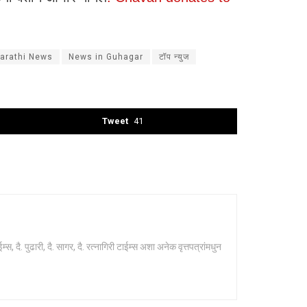
arathi News
News in Guhagar
टॉप न्युज
Tweet
41
 दै. पुढारी, दै. सागर, दै. रत्नागिरी टाईम्स अशा अनेक वृत्तपत्रांमधुन