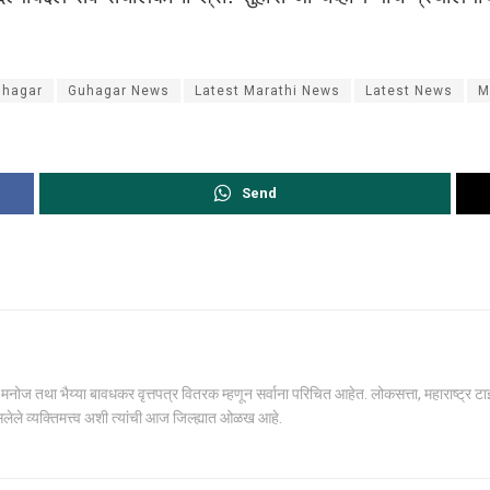
uhagar
Guhagar News
Latest Marathi News
Latest News
M
Send
ोज तथा भैय्या बावधकर वृत्तपत्र वितरक म्हणून सर्वाना परिचित आहेत. लोकसत्ता, महाराष्ट्र टाईम्स,
सलेले व्यक्तिमत्त्व अशी त्यांची आज जिल्ह्यात ओळख आहे.