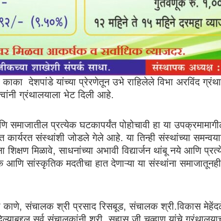
ाका देशपांडे यांच्या प्रेरणेतून उभे राहिलेले विभा अरविंद ग्र
वांनी ग्रंथालयाला भेट दिली आहे.
ी आणि समाजातील प्रत्येक घटकापर्यंत पोहोचावी हा या उपक्रमामाग
ार्यरत संस्थांशी जोडले गेले आहे. या तिन्ही संस्थांच्या समन्वयातून
ला शिक्षण मिळावे, साधनांच्या अभावी विद्यार्जन थांबू नये आणि प्रत्
िक आणि सांस्कृतिक मदतीचा हात देणाऱ्या या संस्थांना समाजातूनह
ी काणे, संचालक श्री प्रसाद रिसबूड, संचालक श्री.विकास मेहेंदळे
्याबद्दल सर्व संचालकांनी श्री. सुहास जी चव्हाण यांचे ग्रंथालय