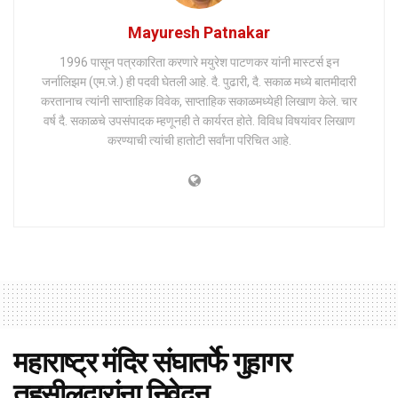
Mayuresh Patnakar
1996 पासून पत्रकारिता करणारे मयुरेश पाटणकर यांनी मास्टर्स इन
जर्नालिझम (एम.जे.) ही पदवी घेतली आहे. दै. पुढारी, दै. सकाळ मध्ये बातमीदारी
करतानाच त्यांनी साप्ताहिक विवेक, साप्ताहिक सकाळमध्येही लिखाण केले. चार
वर्ष दै. सकाळचे उपसंपादक म्हणूनही ते कार्यरत होते. विविध विषयांवर लिखाण
करण्याची त्यांची हातोटी सर्वांना परिचित आहे.
महाराष्ट्र मंदिर संघातर्फे गुहागर
तहसीलदारांना निवेदन