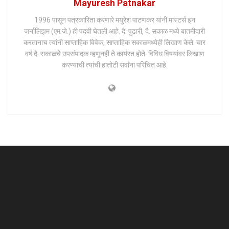
Mayuresh Patnakar
1996 पासून पत्रकारिता करणारे मयुरेश पाटणकर यांनी मास्टर्स इन
जर्नालिझम (एम.जे.) ही पदवी घेतली आहे. दै. पुढारी, दै. सकाळ मध्ये बातमीदारी
करतानाच त्यांनी साप्ताहिक विवेक, साप्ताहिक सकाळमध्येही लिखाण केले. चार
वर्ष दै. सकाळचे उपसंपादक म्हणूनही ते कार्यरत होते. विविध विषयांवर लिखाण
करण्याची त्यांची हातोटी सर्वांना परिचित आहे.