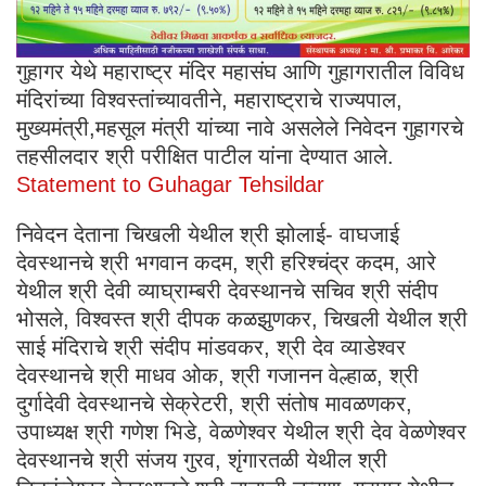
गुहागर येथे महाराष्ट्र मंदिर महासंघ आणि गुहागरातील विविध
मंदिरांच्या विश्वस्तांच्यावतीने, महाराष्ट्राचे राज्यपाल,
मुख्यमंत्री,महसूल मंत्री यांच्या नावे असलेले निवेदन गुहागरचे
तहसीलदार श्री परीक्षित पाटील यांना देण्यात आले.
Statement to Guhagar Tehsildar
निवेदन देताना चिखली येथील श्री झोलाई- वाघजाई
देवस्थानचे श्री भगवान कदम, श्री हरिश्चंद्र कदम, आरे
येथील श्री देवी व्याघ्राम्बरी देवस्थानचे सचिव श्री संदीप
भोसले, विश्वस्त श्री दीपक कळझुणकर, चिखली येथील श्री
साई मंदिराचे श्री संदीप मांडवकर, श्री देव व्याडेश्वर
देवस्थानचे श्री माधव ओक, श्री गजानन वेल्हाळ, श्री
दुर्गादेवी देवस्थानचे सेक्रेटरी, श्री संतोष मावळणकर,
उपाध्यक्ष श्री गणेश भिडे, वेळणेश्वर येथील श्री देव वेळणेश्वर
देवस्थानचे श्री संजय गुरव, शृंगारतळी येथील श्री