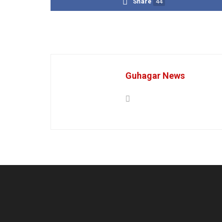
Share
44
Guhagar News