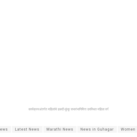
कार्यक्रमअंतर्गत महिलांचे हळदी-कुंकू सभारंभानिमित्त उपस्थित महिला वर्ग
News
Latest News
Marathi News
News in Guhagar
Women e