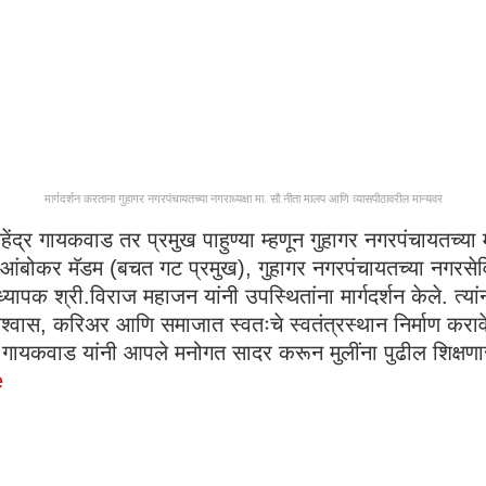
मार्गदर्शन करताना गुहागर नगरपंचायतच्या नगराध्यक्षा मा. सौ.नीता मालप आणि व्यासपीठावरील मान्यवर
ॉ .महेंद्र गायकवाड तर प्रमुख पाहुण्या म्हणून गुहागर नगरपंचायतच्य
ोकर मॅडम (बचत गट प्रमुख), गुहागर नगरपंचायतच्या नगरसेविका 
यापक श्री.विराज महाजन यांनी उपस्थितांना मार्गदर्शन केले. त्यांन
िश्वास, करिअर आणि समाजात स्वतःचे स्वतंत्रस्थान निर्माण करावे
ंद्र गायकवाड यांनी आपले मनोगत सादर करून मुलींना पुढील शिक्षणा
e