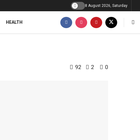
8 August 2026, Saturday
HEALTH
92
2
0