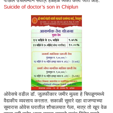
पाऊल उचलल्याने सर्वत्र हळहळ व्यक्त केली जात आहे.
Suicide of doctor’s son in Chiplun
ओवेसचे वडील डॉ. जुलफीकार जमीर मुल्ला हे चिपळूणमध्ये
वैद्यकीय व्यवसाय करतात. सकाळी सुमारे दहा वाजण्याच्या
सुमारास ओवेस घरातील शौचालयात गेला, मात्र तो खूप वेळ