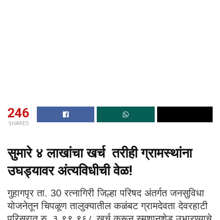
246
SHARES
सुमारे ४ लाखांचा खर्च तरीही ग्रामस्थांना
उघड्यावर अंत्यविधीची वेळ!
गुहागपृर ता. 30 रत्नागिरी जिल्हा परिषद अंतर्गत जनसुविधा
योजनेतून चिपळूण तालुक्यातील कळंबट ग्रामदेवता देवरहाटी
परिसरात रु. ३,९९,९६८ खर्च करून स्मशानशेड उभारण्याचे