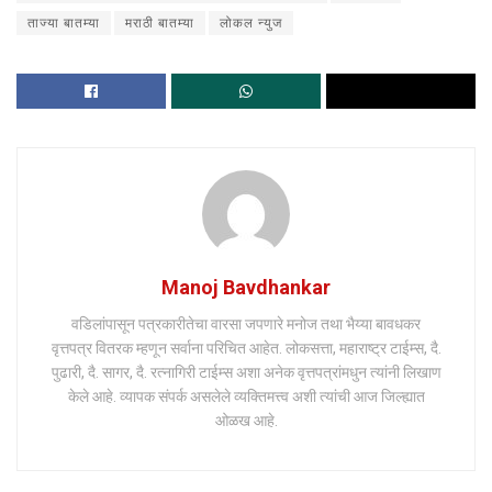
ताज्या बातम्या
मराठी बातम्या
लोकल न्युज
Manoj Bavdhankar
वडिलांपासून पत्रकारीतेचा वारसा जपणारे मनोज तथा भैय्या बावधकर
वृत्तपत्र वितरक म्हणून सर्वाना परिचित आहेत. लोकसत्ता, महाराष्ट्र टाईम्स, दै.
पुढारी, दै. सागर, दै. रत्नागिरी टाईम्स अशा अनेक वृत्तपत्रांमधुन त्यांनी लिखाण
केले आहे. व्यापक संपर्क असलेले व्यक्तिमत्त्व अशी त्यांची आज जिल्ह्यात
ओळख आहे.