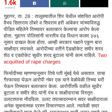
1.6k
SHARES
गुहागर, ता. 28 : तालुक्यातील शिर येथील संशयित आरोपी
वैभव सिताराम ठोंबरे व शिवराम हरी आंबेकर यांच्याविरुद्ध
पीडित महिलेने तिच्यावर बलात्कार केल्याचा आरोप केला
होता. गुहागर पोलिसांनी भारतीय दंड विधान कलम ३७६
नुसार दाखल केला होता. आम्ही सरकार पक्षाने एकूण बारा
साक्षीदार तपासले. आरोपीच्या वतीने ऍडव्होकेट समीर शरद
शेठ व एडवोकेट सुधीर शरद बुटाला यांनी काम पाहिले.
Two
acquitted of rape charges
फिर्यादीच्या म्हणण्यानुसार तिचे पती मुंबई येथे असतात. याचा
गैरफायदा घेऊन आरोपी नंबर एक याने वेळोवेळी तिच्या घरी
येऊन तिच्यावर बलात्कार केला. आरोपींतर्फे वकील सुधीर
बुटाला व समीर शेठ यांनी पंच व साक्षीदाराचा विस्तृत
उलटतपास नोंदविला. उलट तपासादरम्यान सदर साक्षीदाराला
अनेक सुचनात्मक प्रश्न विचारण्यात आले. त्यावेळी सदर