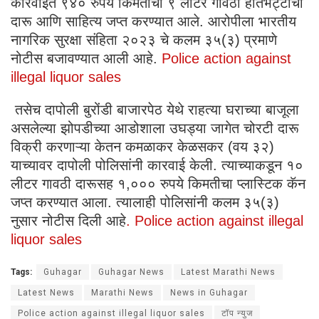
कारवाईत ९४० रुपये किमतीची ९ लीटर गावठी हातभट्टीची
दारू आणि साहित्य जप्त करण्यात आले. आरोपीला भारतीय
नागरिक सुरक्षा संहिता २०२३ चे कलम ३५(३) प्रमाणे
नोटीस बजावण्यात आली आहे.
Police action against
illegal liquor sales
​तसेच दापोली बुरोंडी बाजारपेठ येथे राहत्या घराच्या बाजूला
असलेल्या झोपडीच्या आडोशाला उघड्या जागेत चोरटी दारू
विक्री करणाऱ्या केतन कमळाकर केळसकर (वय ३२)
याच्यावर दापोली पोलिसांनी कारवाई केली. त्याच्याकडून १०
लीटर गावठी दारूसह १,००० रुपये किमतीचा प्लास्टिक कॅन
जप्त करण्यात आला. त्यालाही पोलिसांनी कलम ३५(३)
नुसार नोटीस दिली आहे
. Police action against illegal
liquor sales
Tags:
Guhagar
Guhagar News
Latest Marathi News
Latest News
Marathi News
News in Guhagar
Police action against illegal liquor sales
टॉप न्युज