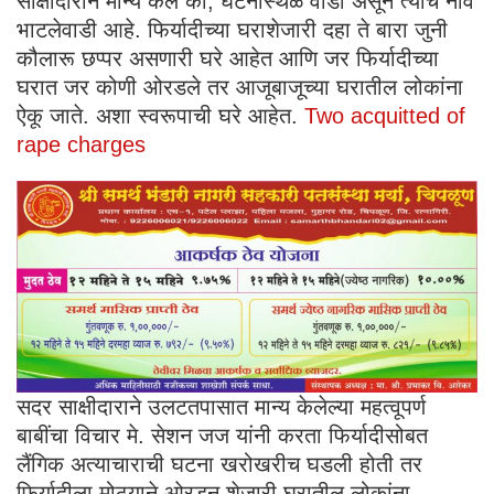
साक्षीदाराने मान्य केले की, घटनास्थळ वाडी असून त्याचे नाव
भाटलेवाडी आहे. फिर्यादीच्या घराशेजारी दहा ते बारा जुनी
कौलारू छप्पर असणारी घरे आहेत आणि जर फिर्यादीच्या
घरात जर कोणी ओरडले तर आजूबाजूच्या घरातील लोकांना
ऐकू जाते. अशा स्वरूपाची घरे आहेत.
Two acquitted of
rape charges
सदर साक्षीदाराने उलटतपासात मान्य केलेल्या महत्वूपर्ण
बाबींचा विचार मे. सेशन जज यांनी करता फिर्यादीसोबत
लैंगिक अत्याचाराची घटना खरोखरीच घडली होती तर
फिर्यादीला मोठयाने ओरडून शेजारी घरातील लोकांना