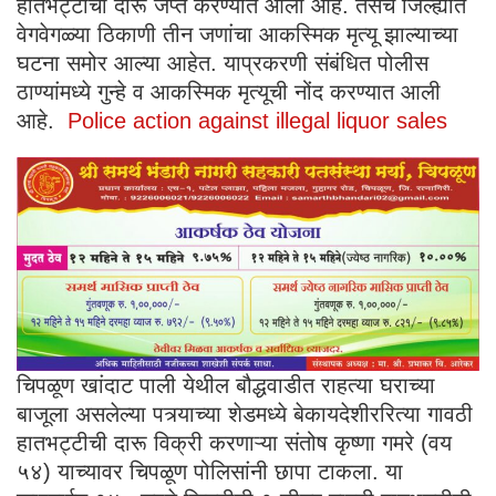
हातभट्टीची दारू जप्त करण्यात आली आहे. तसेच जिल्ह्यात
वेगवेगळ्या ठिकाणी तीन जणांचा आकस्मिक मृत्यू झाल्याच्या
घटना समोर आल्या आहेत. याप्रकरणी संबंधित पोलीस
ठाण्यांमध्ये गुन्हे व आकस्मिक मृत्यूची नोंद करण्यात आली
आहे.
Police action against illegal liquor sales
​चिपळूण खांदाट पाली येथील बौद्धवाडीत राहत्या घराच्या
बाजूला असलेल्या पत्र्याच्या शेडमध्ये बेकायदेशीररित्या गावठी
हातभट्टीची दारू विक्री करणाऱ्या संतोष कृष्णा गमरे (वय
५४) याच्यावर चिपळूण पोलिसांनी छापा टाकला. या