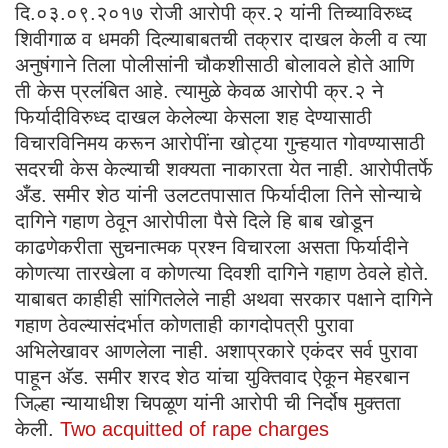
दि.०३.०९.२०१७ रोजी आरोपी क्र.२ यांनी तिच्याविरुध्द
शिवीगाळ व धमकी दिल्याबाबतची तक्रार दाखल केली व त्या
अनुषंगाने तिला पोलीसांनी चौकशीसाठी बोलावले होते आणि
ती केस प्रलंबित आहे. त्यामुळे केवळ आरोपी क्र.२ ने
फिर्यादीविरुध्द दाखल केलेल्या केसला शह देण्यासाठी
विचारविनिमय करून आरोपींना खोट्या गुन्हयात गोवण्यासाठी
सदरची केस केल्याची शक्यता नाकारता येत नाही. आरोपीतर्फे
अँड. समीर शेठ यांनी उलटतपासात फिर्यादीला तिने सोन्याचे
दागिने गहाण ठेवून आरोपीला पैसे दिले हि बाब खोडून
काढणेकरीता सुचनात्मक प्रश्न विचारला असता फिर्यादीने
कोणत्या तारखेला व कोणत्या दिवशी दागिने गहाण ठेवले होते.
याबाबत काहीही सांगितलेले नाही अथवा सरकार पक्षाने दागिने
गहाण ठेवल्यासंदर्भात कोणताही कागदोपत्री पुरावा
अभिलेखावर आणलेला नाही. अशाप्रकारे एकंदर सर्व पुरावा
पाहून अ‍ॅड. समीर शरद शेठ यांचा युक्तिवाद ऐकून मेहरबान
जिल्हा न्यायाधीश चिपळूण यांनी आरोपी ची निर्दोष मुक्तता
केली.
Two acquitted of rape charges