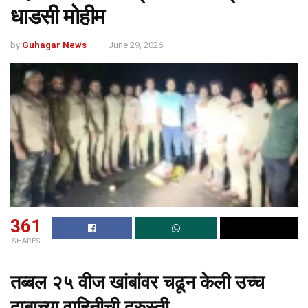
धाडसी मोहीम
by
Guhagar News
June 29, 2026
361
SHARES
तब्बल २५ वीज खांबांवर चढून केली उच्च
दाबाच्या वाहिनीची दुरुस्ती