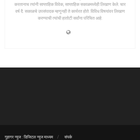
करतानाच त्यांनी साप्ताहिक विवेक, साप्ताहिक सकाळमध्येही लिखाण केले. चार
वर्ष दै. सकाळचे उपसंपादक म्हणूनही ते कार्यरत होते. विविध विषयांवर लिखाण
करण्याची त्यांची हातोटी सर्वांना परिचित आहे.
गुहागर न्युज : डिजिटल न्युज माध्यम
संपर्क