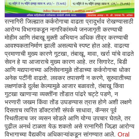
रत्नागिरी जिल्ह्यात कर्करोगाचा वाढता प्रादुर्भाव रोखण्यासाठी
आरोग्य विभागाकडून नागरिकांमध्ये जनजागृती करण्याची
मोहीम आणि तंबाखू मुक्ती अभियान अधिक तीव्र करण्याची
आवश्यकतानिर्माण झाली असल्याचे स्पष्ट होत आहे. वाढत्या
प्रमाणाची मुख्य कारणे गुटखा, तंबाखू, मावा, खर्रा यांचे वाढते
सेवन हे या आजाराचे मुख्य कारण आहे. तर सिगारेट, बिडी
आणि मद्यपानाच्या अतिसेवनामुळे तोंडाच्या कर्करोगाचा धोका
अनेक पटींनी वाढतो. लवकर तपासणी न करणे, सुरुवातीच्या
लक्षणांकडे दुर्लक्ष केल्यामुळे आजार बळावतो, तंबाखू किंवा
गुटखा खाणाऱ्या व्यक्तींना तोंडात पांढरे चट्टे पडणे, न
भरणारी जखम किंवा तोंड उघडण्यास त्रास होणे अशी लक्षणे
दिसताच त्वरित डॉक्टरांशी संपर्क साधावा, कॅन्सर पूर्व
स्थितीलाच जर व्यसन सोडले आणि योग्य उपचार घेतले, तर
पुढील अनर्थ टाळता येऊ शकतो असे रत्नागिरी जिल्हा आरोग्य
विभागाच्या वैद्यकीय अधिकाऱ्यांकडून सांगण्यात आले.
Oral