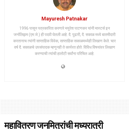
Mayuresh Patnakar
1996 पासून पत्रकारिता करणारे मयुरेश पाटणकर यांनी मास्टर्स इन
जर्नालिझम (एम.जे.) ही पदवी घेतली आहे. दै. पुढारी, दै. सकाळ मध्ये बातमीदारी
करतानाच त्यांनी साप्ताहिक विवेक, साप्ताहिक सकाळमध्येही लिखाण केले. चार
वर्ष दै. सकाळचे उपसंपादक म्हणूनही ते कार्यरत होते. विविध विषयांवर लिखाण
करण्याची त्यांची हातोटी सर्वांना परिचित आहे.
महावितरण जनमित्रांची मध्यरात्री