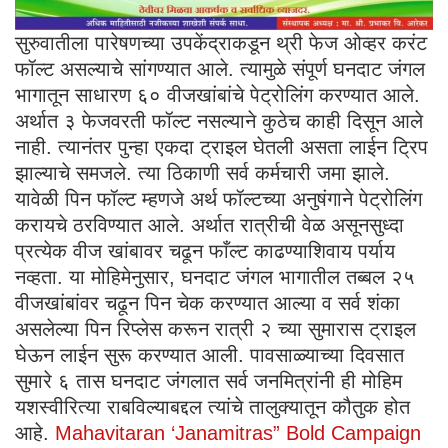
सुरुवातीला पारेषणच्या उपकेंद्राकडून थ्री फेज ओव्हर करंट
फॉल्ट असल्याचे सांगण्यात आले. त्यामुळे संपूर्ण घनदाट जंगल
भागातून साधारण ६० वीजखांबांचे पेट्रोलिंग करण्यात आले.
अर्थात ३ फेजवरती फॉल्ट नसल्याने कुठेच काही दिसून आले
नाही. त्यानंतर पुन्हा एकदा ट्राइल घेतली असता लाईन ट्रिप
झाल्याचे समजले. त्या ठिकाणी सर्व कर्मचारी जमा झाले.
यावेळी पिन फॉल्ट म्हणजे अर्थ फॉल्टच्या अनुषंगाने पेट्रोलिंग
करायचे ठरविण्यात आले. अर्थात रात्रीची वेळ असूनसुध्दा
प्रत्येक वीज खांबावर चढून फाँल्ट काढण्याशिवाय पर्याय
नव्हता. या मोहिमेनुसार, घनदाट जंगल भागातील तब्बल २५
वीजखांबांवर चढून पिन चेक करण्यात आल्या व सर्व शंका
असलेल्या पिन रिप्लेस करून रात्री २ च्या सुमारास ट्राइल
घेऊन लाईन सुरू करण्यात आली. पावसाळ्याच्या दिवसात
सुमारे ६ तास घनदाट जंगलात सर्व जनमित्रांनी ही मोहिम
यशस्वीरित्या राबविल्याबद्दल त्यांचे तालुक्यातून कौतुक होत
आहे.
Mahavitaran ‘Janamitras” Bold Campaign