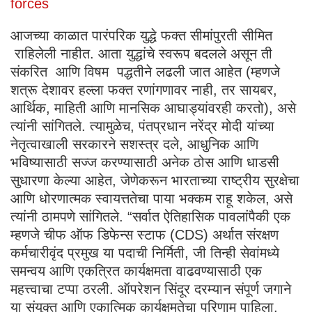
forces
आजच्या काळात पारंपरिक युद्धे फक्त सीमांपुरती सीमित
राहिलेली नाहीत. आता युद्धांचे स्वरूप बदलले असून ती
संकरित आणि विषम पद्धतीने लढली जात आहेत (म्हणजे
शत्रू देशावर हल्ला फक्त रणांगणावर नाही, तर सायबर,
आर्थिक, माहिती आणि मानसिक आघाड्यांवरही करतो), असे
त्यांनी सांगितले. त्यामुळेच, पंतप्रधान नरेंद्र मोदी यांच्या
नेतृत्वाखाली सरकारने सशस्त्र दले, आधुनिक आणि
भविष्यासाठी सज्ज करण्यासाठी अनेक ठोस आणि धाडसी
सुधारणा केल्या आहेत, जेणेकरून भारताच्या राष्ट्रीय सुरक्षेचा
आणि धोरणात्मक स्वायत्ततेचा पाया भक्कम राहू शकेल, असे
त्यांनी ठामपणे सांगितले. “सर्वात ऐतिहासिक पावलांपैकी एक
म्हणजे चीफ ऑफ डिफेन्स स्टाफ (CDS) अर्थात संरक्षण
कर्मचारीवृंद प्रमुख या पदाची निर्मिती, जी तिन्ही सेवांमध्ये
समन्वय आणि एकत्रित कार्यक्षमता वाढवण्यासाठी एक
महत्त्वाचा टप्पा ठरली. ऑपरेशन सिंदूर दरम्यान संपूर्ण जगाने
या संयुक्त आणि एकात्मिक कार्यक्षमतेचा परिणाम पाहिला.