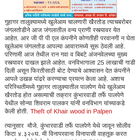
गुहागर तालुक्यामध्ये खुलेआम चालणारी खैरतोड त्याचबरोबर
जंगलतोडीने आज जंगलातील वन्य प्राणी रस्त्यावर येत
आहेत. आर जी पी पी एल कंपनीने कोणतीही परवानगी न घेता
खुलेआम जंगलतोड आपल्या आवारामध्ये सुरू ठेवली आहे.
परिणामी आज तेथील रान गवा व बिबटे अंजनवेलच्या मुख्य
रस्त्यावर दाखल झाले आहेत. वनविभागाला 25 लाखाची गाडी
दिली असून फिरतीसाठी बोट देण्याचे आश्वासन देत कंपनीने
आपले उखळ पांढरे करण्याचा प्रयत्न केला आहे. अशाच
परिस्थितीमध्ये गुहागर तालुक्यातील पालपेण येथे खुलेआम
खैरतोड होत असल्याची तक्रार कुंभारवाडी तर्फे पालपेणे
येथील सोन्या शिवराम पालकर यांनी वनविभाग यांच्याकडे
केली होती.
Theft of Khair wood in Palpen
त्यानुसार मौजे. कुंभारवाडी तर्फे पालपेणे येथे जावून सोलीव
किटा ४.३२०घ. मी विनापरवाना विनापासी वाहतूक करत