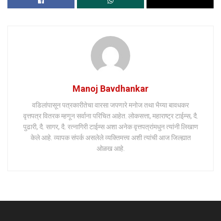
Manoj Bavdhankar
वडिलांपासून पत्रकारीतेचा वारसा जपणारे मनोज तथा भैय्या बावधकर
वृत्तपत्र वितरक म्हणून सर्वाना परिचित आहेत. लोकसत्ता, महाराष्ट्र टाईम्स, दै.
पुढारी, दै. सागर, दै. रत्नागिरी टाईम्स अशा अनेक वृत्तपत्रांमधुन त्यांनी लिखाण
केले आहे. व्यापक संपर्क असलेले व्यक्तिमत्त्व अशी त्यांची आज जिल्ह्यात
ओळख आहे.