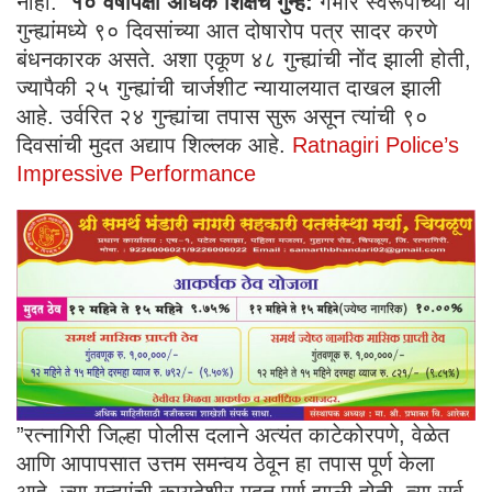
नाही.
​ १० वर्षांपेक्षा अधिक शिक्षेचे गुन्हे:
गंभीर स्वरूपाच्या या
गुन्ह्यांमध्ये ९० दिवसांच्या आत दोषारोप पत्र सादर करणे
बंधनकारक असते. अशा एकूण ४८ गुन्ह्यांची नोंद झाली होती,
ज्यापैकी २५ गुन्ह्यांची चार्जशीट न्यायालयात दाखल झाली
आहे. उर्वरित २४ गुन्ह्यांचा तपास सुरू असून त्यांची ९०
दिवसांची मुदत अद्याप शिल्लक आहे.
Ratnagiri Police’s
Impressive Performance
​​”रत्नागिरी जिल्हा पोलीस दलाने अत्यंत काटेकोरपणे, वेळेत
आणि आपापसात उत्तम समन्वय ठेवून हा तपास पूर्ण केला