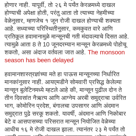
होणार नाही. यापूर्वी, तो २६ मे पर्यंत केरळमध्ये दाखल
होण्याची अपेक्षा होती, परंतु आता तो त्याच्या नेहमीच्या
वेळेनुसार, म्हणजेच १ जून रोजी दाखल होण्याची शक्यता
आहे. सध्याच्या परिस्थितीनुसार, कमकुवत वारे आणि
प्रतिकूल हवामानामुळे मान्सूनची गती मंदावल्याचे दिसत आहे.
त्यामुळे आता 8 ते 10 जूनदरम्यान मान्सून केरळमध्ये पोहोचू
शकतो, असा अंदाज वर्तवला जात आहे.
The monsoon
season has been delayed
हवामानशास्त्रज्ञांच्या मते हा पाऊस मान्सूनच्या निर्धारित
मानकांनुसार नाही. आयएमडीने सोमवारी प्रसिद्ध केलेल्या
मान्सून बुलेटिनमध्ये म्हटले आहे की, मान्सून पुढील दोन ते
तीन दिवसांत नैऋत्य आणि आग्नेय अरबी समुद्राचा उर्वरित
भाग, कोमोरिन प्रदेश, बंगालचा उपसागर आणि अंदमान
समुद्रात पुढे सरकू शकतो. यावर्षी, अंदमान आणि निकोबार
बेटे व आसपासच्या परिसरात मान्सून नियोजित वेळेच्या
आधीच १६ मे रोजी दाखल झाला. त्यानंतर २३ मे पर्यंत तो