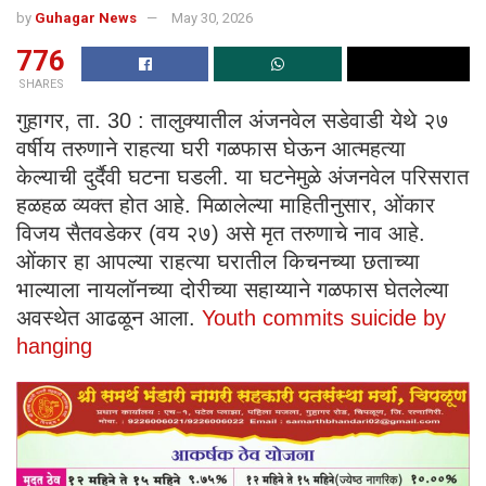
by
Guhagar News
May 30, 2026
776
SHARES
गुहागर, ता. 30 : तालुक्यातील अंजनवेल सडेवाडी येथे २७
वर्षीय तरुणाने राहत्या घरी गळफास घेऊन आत्महत्या
केल्याची दुर्दैवी घटना घडली. या घटनेमुळे अंजनवेल परिसरात
हळहळ व्यक्त होत आहे. मिळालेल्या माहितीनुसार, ओंकार
विजय सैतवडेकर (वय २७) असे मृत तरुणाचे नाव आहे.
ओंकार हा आपल्या राहत्या घरातील किचनच्या छताच्या
भाल्याला नायलॉनच्या दोरीच्या सहाय्याने गळफास घेतलेल्या
अवस्थेत आढळून आला.
Youth commits suicide by
hanging