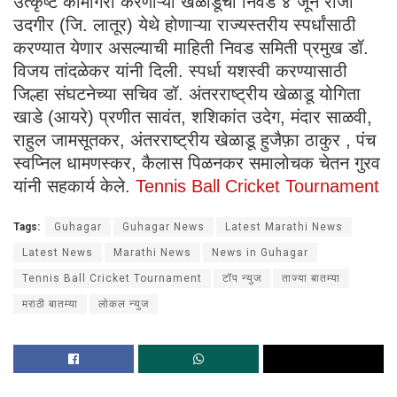
उत्कृष्ट कामगिरी करणाऱ्या खेळाडूंची निवड ४ जून रोजी
उदगीर (जि. लातूर) येथे होणाऱ्या राज्यस्तरीय स्पर्धांसाठी
करण्यात येणार असल्याची माहिती निवड समिती प्रमुख डॉ.
विजय तांदळेकर यांनी दिली. स्पर्धा यशस्वी करण्यासाठी
जिल्हा संघटनेच्या सचिव डॉ. अंतरराष्ट्रीय खेळाडू योगिता
खाडे (आयरे) प्रणीत सावंत, शशिकांत उदेग, मंदार साळवी,
राहुल जामसूतकर, अंतरराष्ट्रीय खेळाडू हुजैफ़ा ठाकुर , पंच
स्वप्निल धामणस्कर, कैलास पिळनकर समालोचक चेतन गुरव
यांनी सहकार्य केले.
Tennis Ball Cricket Tournament
Tags:
Guhagar
Guhagar News
Latest Marathi News
Latest News
Marathi News
News in Guhagar
Tennis Ball Cricket Tournament
टॉप न्युज
ताज्या बातम्या
मराठी बातम्या
लोकल न्युज