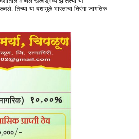
ेशांतील अव्वल खेळाडूंमध्ये झालेल्या या
मिळवले. तिच्या या यशामुळे भारताचा तिरंगा जागतिक