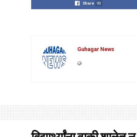
Share
93
Guhagar News