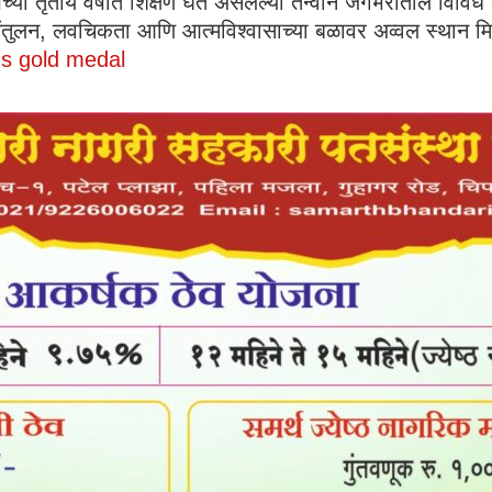
ेच्या तृतीय वर्षात शिक्षण घेत असलेल्या तन्वीने जगभरातील विविध द
्य, संतुलन, लवचिकता आणि आत्मविश्वासाच्या बळावर अव्वल स्थान 
s gold medal