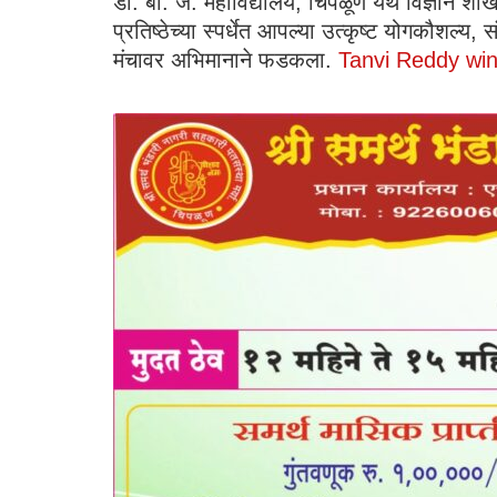
डी. बी. जे. महाविद्यालय, चिपळूण येथे विज्ञान शाख
प्रतिष्ठेच्या स्पर्धेत आपल्या उत्कृष्ट योगकौशल
मंचावर अभिमानाने फडकला.
Tanvi Reddy win