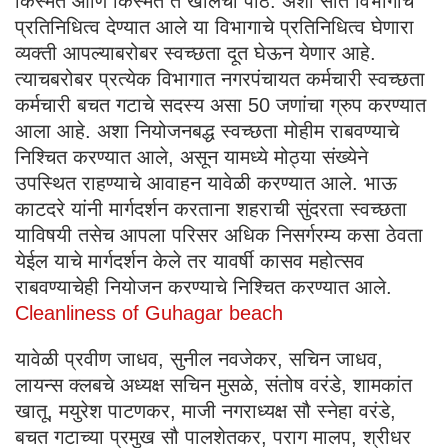
किस्मत आणि किस्मत ते खालचा पाठ. अशा सात विभागाचे
प्रतिनिधित्व देण्यात आले या विभागाचे प्रतिनिधित्व घेणारा
व्यक्ती आपल्याबरोबर स्वच्छता दूत घेऊन येणार आहे.
त्याचबरोबर प्रत्येक विभागात नगरपंचायत कर्मचारी स्वच्छता
कर्मचारी बचत गटाचे सदस्य असा 50 जणांचा ग्रुप करण्यात
आला आहे. अशा नियोजनबद्ध स्वच्छता मोहीम राबवण्याचे
निश्चित करण्यात आले, असून यामध्ये मोठ्या संख्येने
उपस्थित राहण्याचे आवाहन यावेळी करण्यात आले. भाऊ
काटदरे यांनी मार्गदर्शन करताना शहराची सुंदरता स्वच्छता
याविषयी तसेच आपला परिसर अधिक निसर्गरम्य कसा ठेवता
येईल याचे मार्गदर्शन केले तर यावर्षी कासव महोत्सव
राबवण्याचेही नियोजन करण्याचे निश्चित करण्यात आले.
Cleanliness of Guhagar beach
यावेळी प्रवीण जाधव, सुनील नवजेकर, सचिन जाधव,
लायन्स क्लबचे अध्यक्ष सचिन मुसळे, संतोष वरंडे, शामकांत
खातू, मयुरेश पाटणकर, माजी नगराध्यक्ष सौ स्नेहा वरंडे,
बचत गटाच्या प्रमुख सौ पालशेतकर, पराग मालप, श्रीधर