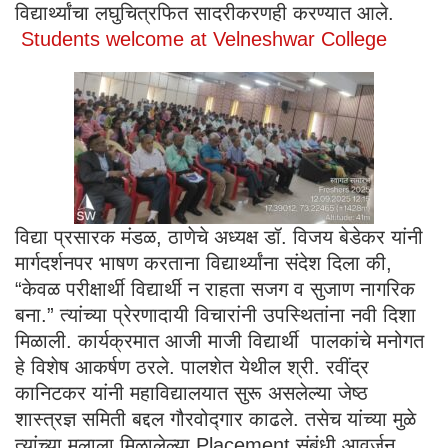
विद्यार्थ्यांचा लघुचित्रफित सादरीकरणही करण्यात आले.
Students welcome at Velneshwar College
विद्या प्रसारक मंडळ, ठाणेचे अध्यक्ष डॉ. विजय बेडेकर यांनी
मार्गदर्शनपर भाषण करताना विद्यार्थ्यांना संदेश दिला की,
“केवळ परीक्षार्थी विद्यार्थी न राहता सजग व सुजाण नागरिक
बना.” त्यांच्या प्रेरणादायी विचारांनी उपस्थितांना नवी दिशा
मिळाली. कार्यक्रमात आजी माजी विद्यार्थी पालकांचे मनोगत
हे विशेष आकर्षण ठरले. पालशेत येथील श्री. रवींद्र
कानिटकर यांनी महाविद्यालयात सुरू असलेल्या जेष्ठ
शास्त्रज्ञ समिती बद्दल गौरवोद्गार काढले. तसेच यांच्या मुळे
त्यांच्या मुलाला मिळालेल्या Placement संबंधी आवर्जून