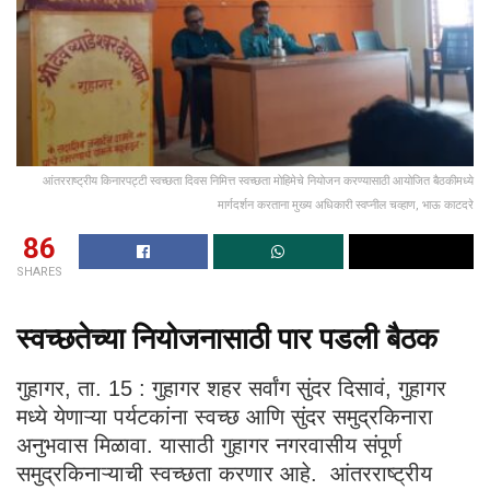
आंतरराष्ट्रीय किनारपट्टी स्वच्छता दिवस निमित्त स्वच्छता मोहिमेचे नियोजन करण्यासाठी आयोजित बैठकीमध्ये
मार्गदर्शन करताना मुख्य अधिकारी स्वप्नील चव्हाण, भाऊ काटदरे
86
SHARES
स्वच्छतेच्या नियोजनासाठी पार पडली बैठक
गुहागर, ता. 15 : गुहागर शहर सर्वांग सुंदर दिसावं, गुहागर
मध्ये येणाऱ्या पर्यटकांना स्वच्छ आणि सुंदर समुद्रकिनारा
अनुभवास मिळावा. यासाठी गुहागर नगरवासीय संपूर्ण
समुद्रकिनाऱ्याची स्वच्छता करणार आहे. आंतरराष्ट्रीय