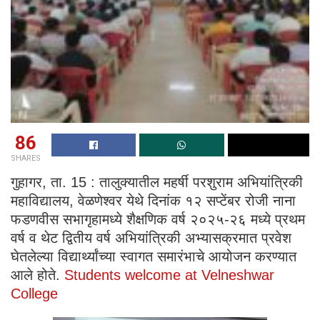
86
SHARES
गुहागर, ता. 15 : तालुक्यातील महर्षी परशुराम अभियांत्रिकी
महाविद्यालय, वेळणेश्वर येथे दिनांक १२ सप्टेंबर रोजी नाना
फडणवीस सभागृहामध्ये शैक्षणिक वर्ष २०२५-२६ मध्ये प्रथम
वर्ष व थेट द्वितीय वर्ष अभियांत्रिकी अभ्यासक्रमात प्रवेश
घेतलेल्या विद्यार्थ्यांच्या स्वागत समारंभाचे आयोजन करण्यात
आले होते.
Students welcome at Velneshwar
College