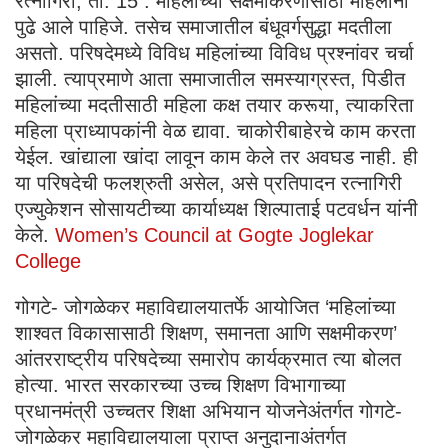
रत्नागिरी, ता. 15 : महिलांच्या सक्षमीकरणासाठी महिलांनी
पुढे आले पाहिजे. तसेच समाजातील बंधूवर्गसुद्धा मदतीला
असतो. परिषदेमध्ये विविध महिलांच्या विविध प्रश्नांवर चर्चा
झाली. त्याप्रमाणे आता समाजातील समस्याग्रस्त, पिडीत
महिलांच्या मदतीसाठी महिला कक्ष तयार करूया, त्याकरिता
महिला प्राध्यापकांनी वेळ द्यावा. चाकोरीबाहेरचे काम करता
येईल. खांद्याला खांदा लावून काम केले तर अवघड नाही. ही
या परिषदेची फलश्रुती असेल, असे प्रतिपादन रत्नागिरी
एज्युकेशन सोसायटीच्या कार्याध्यक्ष शिल्पाताई पटवर्धन यांनी
केले.
Women’s Council at Gogte Joglekar
College
गोगटे- जोगळेकर महाविद्यालयातर्फे आयोजित ‘महिलांच्या
शाश्वत विकासासाठी शिक्षण, समानता आणि सक्षमीकरण’
आंतरराष्ट्रीय परिषदेच्या समारोप कार्यक्रमात त्या बोलत
होत्या. भारत सरकारच्या उच्च शिक्षण विभागाच्या
प्रधानमंत्री उच्चतर शिक्षा अभियान योजनेअंतर्गत गोगटे-
जोगळेकर महाविद्यालयाला प्राप्त अनुदानाअंतर्गत