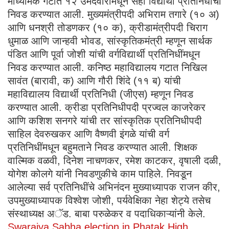
माध्यमिक गटात १२ उमेदवारांमधून सहा विद्यार्थी प्रतिनिधींची
निवड करण्यात आली. मुख्यमंत्रीपदी अभिराम तगारे (१० अ)
आणि धनश्री तोडणकर (१० क), क्रीडामंत्रीपदी चिराग
धुमाळ आणि जान्हवी भोवड, सांस्कृतिकमंत्री म्हणून सार्थक
पंडित आणि पूर्वा जोशी यांची वर्गविद्यार्थी प्रतिनिधींमधून
निवड करण्यात आली. कनिष्ठ महाविद्यालय गटात निखिल
सावंत (बारावी, क) आणि गौरी शिंदे (११ ब) यांची
महाविद्यालय विद्यार्थी प्रतिनिधी (जीएस) म्हणून निवड
करण्यात आली. क्रीडा प्रतिनिधीपदी प्रज्वल काजरेकर
आणि कशिश सनगरे यांची तर सांस्कृतिक प्रतिनिधीपदी
साहिल देवरुखकर आणि वैष्णवी इंगळे यांची वर्ग
प्रतिनिधींमधून बहुमताने निवड करण्यात आली. शिक्षक
वाल्मिक वळवी, दिनेश नाचणकर, रमेश काटकर, वृषाली दळी,
योगेश कोलगे यांनी निवडणुकीचे काम पाहिले. निवडून
आलेल्या सर्व प्रतिनिधींचे अभिनंदन मुख्याध्यापक राजन कीर,
उपमुख्याध्यापक विश्वेश जोशी, पर्यवेक्षिका नेहा शेट्ये तसेच
संस्थाध्यक्ष अॅड. बाबा परुळेकर व पदाधिकाऱ्यांनी केले.
Swarajya Sabha election in Phatak High