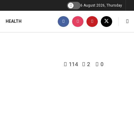
6 August 2026, Thursday
HEALTH
114
2
0