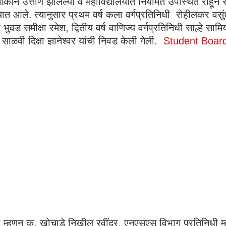
रमांकाने उत्तीर्ण झालेल्या व महाविद्यालयात नियमित उपस्थित राहून स
ण्यात आले. त्यानुसार प्रथम वर्ष कला वर्गप्रतिनिधी रोहीलकर वसुं
 भुवड समीक्षा रमेश, द्वितीय वर्ष वाणिज्य वर्गप्रतिनिधी साल्हे साम
साळवी दिक्षा ज्ञानेश्वर यांची निवड केली गेली.
Student Board
िधी म्हणून कु. खोचाडे निखील रवींद्र, एनएसएस विभाग प्रतिनिधी 