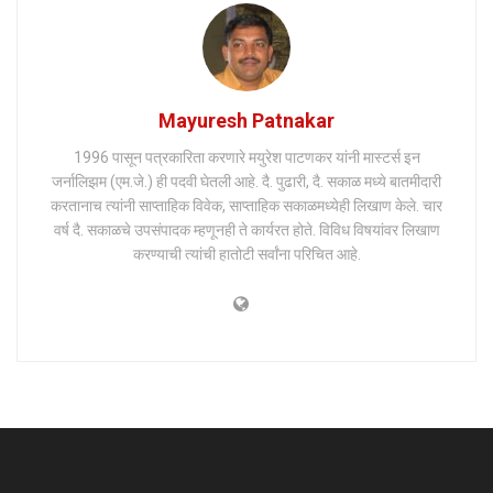
Mayuresh Patnakar
1996 पासून पत्रकारिता करणारे मयुरेश पाटणकर यांनी मास्टर्स इन
जर्नालिझम (एम.जे.) ही पदवी घेतली आहे. दै. पुढारी, दै. सकाळ मध्ये बातमीदारी
करतानाच त्यांनी साप्ताहिक विवेक, साप्ताहिक सकाळमध्येही लिखाण केले. चार
वर्ष दै. सकाळचे उपसंपादक म्हणूनही ते कार्यरत होते. विविध विषयांवर लिखाण
करण्याची त्यांची हातोटी सर्वांना परिचित आहे.