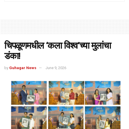
चिपळूणमधील ‘कला विश्व’च्या मुलांचा
डंका!
by
Guhagar News
June 9, 2026