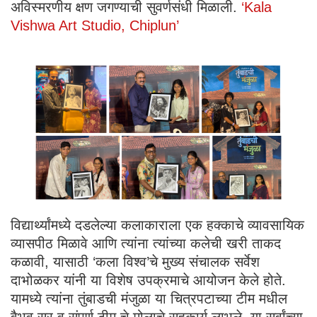
अविस्मरणीय क्षण जगण्याची सुवर्णसंधी मिळाली.
‘Kala
Vishwa Art Studio, Chiplun’
विद्यार्थ्यांमध्ये दडलेल्या कलाकाराला एक हक्काचे व्यावसायिक
व्यासपीठ मिळावे आणि त्यांना त्यांच्या कलेची खरी ताकद
कळावी, यासाठी ‘कला विश्व’चे मुख्य संचालक सर्वेश
दाभोळकर यांनी या विशेष उपक्रमाचे आयोजन केले होते.
यामध्ये त्यांना तुंबाडची मंजुळा या चित्रपटाच्या टीम मधील
वैभव सर व संपूर्ण टीम चे मोलाचे सहकार्य लाभले .या सर्वांच्या