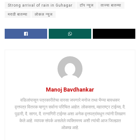
Strong arrival of rain in Guhagar
टॉप न्युज
ताज्या बातम्या
मराठी बातम्या
लोकल न्युज
Manoj Bavdhankar
वडिलांपासून पत्रकारीतेचा वारसा जपणारे मनोज तथा भैय्या बावधकर
वृत्तपत्र वितरक म्हणून सर्वाना परिचित आहेत. लोकसत्ता, महाराष्ट्र टाईम्स, दै.
पुढारी, दै. सागर, दै. रत्नागिरी टाईम्स अशा अनेक वृत्तपत्रांमधुन त्यांनी लिखाण
केले आहे. व्यापक संपर्क असलेले व्यक्तिमत्त्व अशी त्यांची आज जिल्ह्यात
ओळख आहे.