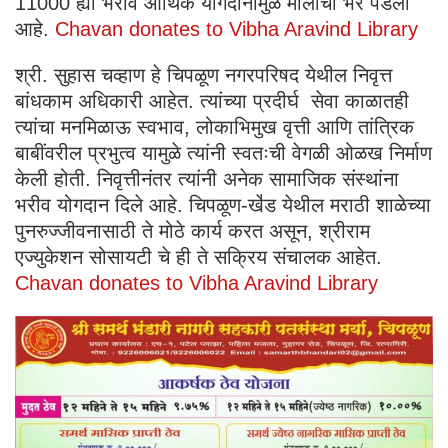
11000 ह्या भरीव आर्थिक योगदानामुळे मोलाची भर पडली
आहे.
Chavan donates to Vibha Aravind Library
श्री. सुहास चव्हाण हे चिपळूण नगरपरिषद येथील निवृत्त
बांधकाम अधिकारी आहेत. त्यांच्या प्रदीर्घ सेवा काळातही
त्यांचा मनमिळाऊ स्वभाव, लोकाभिमुख वृत्ती आणि तांत्रिक
बाबींवरील प्रभुत्व यामुळे त्यांनी स्वतःची वेगळी ओळख निर्माण
केली होती. निवृत्तीनंतर त्यांनी अनेक सामाजिक संस्थांना
भरीव योगदान दिले आहे. चिपळूण-खे॑ड येथील मराठी शाळेच्या
पुनरुज्जीवनासाठी ते मोठे कार्य करत असून, श्रीराम
एज्युकेशन सोसायटी चे ही ते सक्रिय संचालक आहेत.
Chavan donates to Vibha Aravind Library