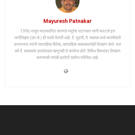
Mayuresh Patnakar
1996 पासून पत्रकारिता करणारे मयुरेश पाटणकर यांनी मास्टर्स इन
जर्नालिझम (एम.जे.) ही पदवी घेतली आहे. दै. पुढारी, दै. सकाळ मध्ये बातमीदारी
करतानाच त्यांनी साप्ताहिक विवेक, साप्ताहिक सकाळमध्येही लिखाण केले. चार
वर्ष दै. सकाळचे उपसंपादक म्हणूनही ते कार्यरत होते. विविध विषयांवर लिखाण
करण्याची त्यांची हातोटी सर्वांना परिचित आहे.