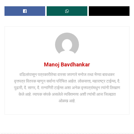
Manoj Bavdhankar
वडिलांपासून पत्रकारीतेचा वारसा जपणारे मनोज तथा भैय्या बावधकर
वृत्तपत्र वितरक म्हणून सर्वाना परिचित आहेत. लोकसत्ता, महाराष्ट्र टाईम्स, दै.
पुढारी, दै. सागर, दै. रत्नागिरी टाईम्स अशा अनेक वृत्तपत्रांमधुन त्यांनी लिखाण
केले आहे. व्यापक संपर्क असलेले व्यक्तिमत्त्व अशी त्यांची आज जिल्ह्यात
ओळख आहे.