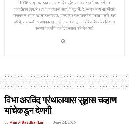
1996 पासून पत्रकारिता करणारे मयुरेश पाटणकर यांनी मास्टर्स इन
जर्नालिझम (एम.जे.) ही पदवी घेतली आहे. दै. पुढारी, दै. सकाळ मध्ये बातमीदारी
करतानाच त्यांनी साप्ताहिक विवेक, साप्ताहिक सकाळमध्येही लिखाण केले. चार
वर्ष दै. सकाळचे उपसंपादक म्हणूनही ते कार्यरत होते. विविध विषयांवर लिखाण
करण्याची त्यांची हातोटी सर्वांना परिचित आहे.
विभा अरविंद ग्रंथालयास सुहास चव्हाण
यांचेकडून देणगी
by
Manoj Bavdhankar
June 24, 2026