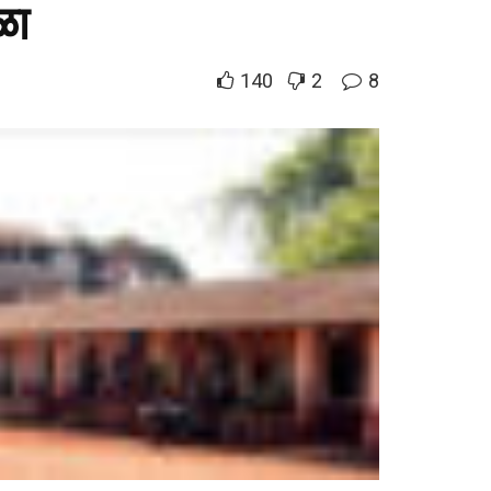
ळा
140
2
8