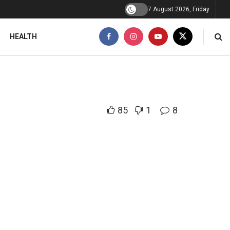
7 August 2026, Friday
HEALTH
85
1
8