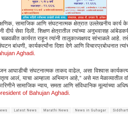
ी शैक्षणिक, सामाजिक आणि संघटनात्मक क्षेत्रात उल्लेखनीय कार्य क
ांनी दीर्घ सेवा दिली. शिक्षण क्षेत्रातील त्यांच्या अनुभवासह आं
ळीत कार्यरत राहून त्यांनी तालुकाध्यक्षपद सांभाळले आहे. तसे
. संघटन बांधणी, कार्यकर्त्यांना दिशा देणे आणि विचारप्रबोधनात त
ahujan Aghadi.
त बहुजन आघाडीची संघटनात्मक ताकद वाढेल, असा विश्वास कार्यकर्त्य
ेतृत्व आलं, याचा आम्हाला अभिमान आहे,” असे मत मेळाव्यातील वरिष
कारिणीने सामाजिक न्याय, समता आणि संविधानिक मूल्यांच्या अधिष
president of Bahujan Aghadi.
News
Latest News
Marathi News
News in Guhagar
Siddhar