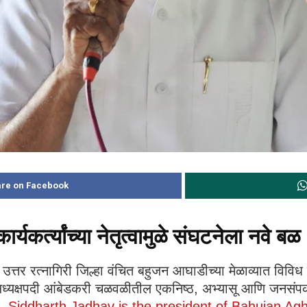
re on Facebook
कर्त्यांच्या नेतृत्वामुळे संघटनेला नवे बळ
उत्तर रत्नागिरी जिल्हा वंचित बहुजन आघाडीच्या मेळाव्यात विविध त
 अध्यक्षपदी आंबेडकरी चळवळीतील एकनिष्ठ, अभ्यासू आणि जनसंपर्का
ी.
Siddharth Jadhav is the president of Bahujan Agh