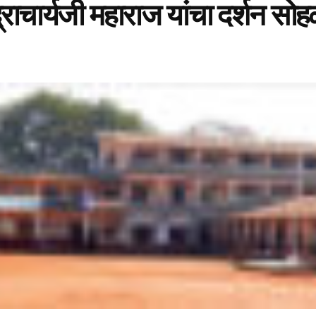
द्राचार्यजी महाराज यांचा दर्शन सोह