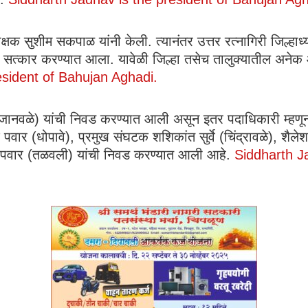
िरीक्षक सुशीम सकपाळ यांनी केली. त्यानंतर उत्तर रत्नागिरी जिल्हाध्
न सत्कार करण्यात आला. यावेळी जिल्हा तसेच तालुक्यातील अनेक आं
esident of Bahujan Aghadi.
ानवळे) यांची निवड करण्यात आली असून इतर पदाधिकारी म्हणून
वार (धोपावे), प्रमुख संघटक शशिकांत सुर्वे (चिंद्रावळे), शैल
य पवार (तळवली) यांची निवड करण्यात आली आहे.
Siddharth J