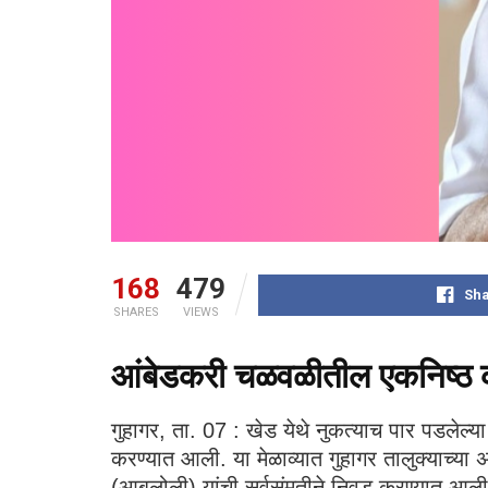
168
479
Sha
SHARES
VIEWS
आंबेडकरी चळवळीतील एकनिष्ठ कार्य
गुहागर, ता. 07 : खेड येथे नुकत्याच पार पडलेल्या 
करण्यात आली. या मेळाव्यात गुहागर तालुक्याच्या
(आबलोली) यांची सर्वसंमतीने निवड करण्यात आल