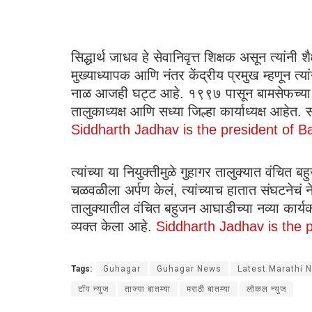
सिद्धार्थ जाधव हे सेवानिवृत्त शिक्षक असून त्यांन
मुख्याध्यापक आणि नंतर केंद्रीय प्रमुख म्हणून त्य
नाळ आजही घट्ट आहे. १९९७ पासून बामसेफच्या चळव
तालुकाध्यक्ष आणि सध्या जिल्हा कार्याध्यक्ष आहेत
Siddharth Jadhav is the president of B
त्यांच्या या नियुक्तीमुळे गुहागर तालुक्यात वंचि
चळवळीला अर्पण केलं, त्यांच्याच हातात संघटनेचं न
तालुक्यातील वंचित बहुजन आघाडीच्या नव्या कार्य
व्यक्त केला आहे.
Siddharth Jadhav is the 
Tags:
Guhagar
Guhagar News
Latest Marathi 
टॉप न्युज
ताज्या बातम्या
मराठी बातम्या
लोकल न्युज