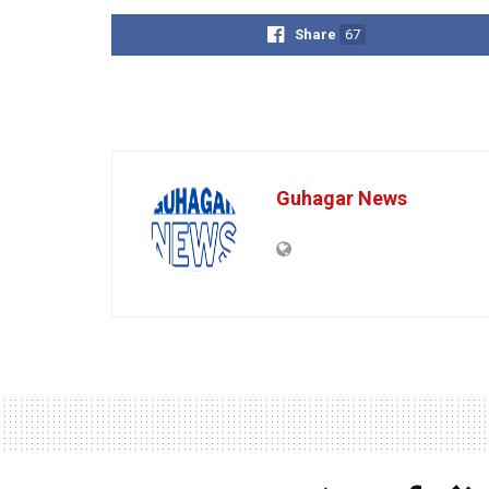
Share
67
Guhagar News