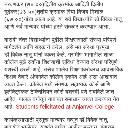
नरवणकर,(७४.००)द्वितीय क्रमांक आदिती दिलीप
गुडेकर(७३.५०)तृतीय क्रमांक रिया विजय मिशाळ
(६७.००)यांचा आला आहे. या सर्व विद्यार्थ्यांचे डॉ.विवेक नातू
आणि सर्व मान्यवर यांच्या हस्ते सत्कार करण्यात आला.
बारावी नंतर विद्यार्थ्यांना पुढील शिक्षणासाठी संस्था परिपूर्ण
मार्गदर्शन आणि सहकार्य करेल, असे मत संस्था प्रमुख
डॉ.विवेक नातू यांनी व्यक्त केले. ग्रामीण भागातील शाळा
कॉलेज मुळे सर्वाँना शिक्षणाची सुविधा देण्यात संस्था परिपूर्ण
यशस्वी ठरली आहे. तसेच शालेय शिक्षणाबरोबरच व्यावसायिक
शिक्षण देणारे अंजनवेल कॉलेज एकमेव आहे असा आशावाद
व्यक्त केला. कॉलेज मध्ये संगणक सहाय्यक कोर्स आणि
इलेक्ट्रिकल टेक्निशियन कोर्स यशस्वी पणे राबविले जात
आहेत. पालक वर्गातून याबाबत समाधान व्यक्त करण्यात येत
आहे.
Students felicitated at Anjanvel College
कार्यक्रमासाठी प्रमुख मान्यवर म्हणून डॉ.विवेक नातू,
बावाशेठ भालेकर, यशवंत बाईत, अजीज मस्तान, गंगाराम