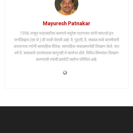
Mayuresh Patnakar
1996 पासून पत्रकारिता करणारे मयुरेश पाटणकर यांनी मास्टर्स इन
जर्नालिझम (एम.जे.) ही पदवी घेतली आहे. दै. पुढारी, दै. सकाळ मध्ये बातमीदारी
करतानाच त्यांनी साप्ताहिक विवेक, साप्ताहिक सकाळमध्येही लिखाण केले. चार
वर्ष दै. सकाळचे उपसंपादक म्हणूनही ते कार्यरत होते. विविध विषयांवर लिखाण
करण्याची त्यांची हातोटी सर्वांना परिचित आहे.