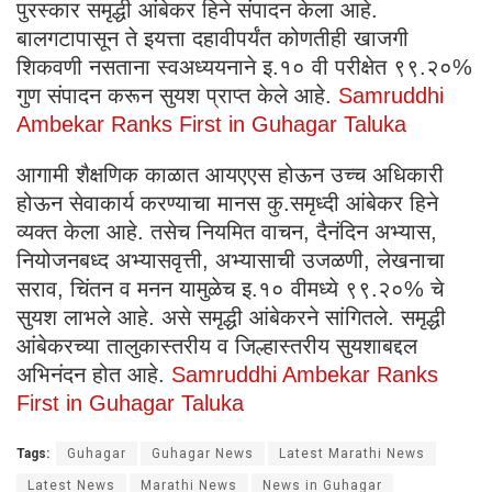
पुरस्कार समृद्धी आंबेकर हिने संपादन केला आहे.
बालगटापासून ते इयत्ता दहावीपर्यंत कोणतीही खाजगी
शिकवणी नसताना स्वअध्ययनाने इ.१० वी परीक्षेत ९९.२०%
गुण संपादन करून सुयश प्राप्त केले आहे.
Samruddhi
Ambekar Ranks First in Guhagar Taluka
आगामी शैक्षणिक काळात आयएएस होऊन उच्च अधिकारी
होऊन सेवाकार्य करण्याचा मानस कु.समृध्दी आंबेकर हिने
व्यक्त केला आहे. तसेच नियमित वाचन, दैनंदिन अभ्यास,
नियोजनबध्द अभ्यासवृत्ती, अभ्यासाची उजळणी, लेखनाचा
सराव, चिंतन व मनन यामुळेच इ.१० वीमध्ये ९९.२०% चे
सुयश लाभले आहे. असे समृद्धी आंबेकरने सांगितले. समृद्धी
आंबेकरच्या तालुकास्तरीय व जिल्हास्तरीय सुयशाबद्दल
अभिनंदन होत आहे.
Samruddhi Ambekar Ranks
First in Guhagar Taluka
Tags:
Guhagar
Guhagar News
Latest Marathi News
Latest News
Marathi News
News in Guhagar