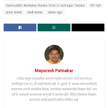
Samruddhi Ambekar Ranks First in Guhagar Taluka
टॉप न्युज
ताज्या बातम्या
मराठी बातम्या
लोकल न्युज
Mayuresh Patnakar
1996 पासून पत्रकारिता करणारे मयुरेश पाटणकर यांनी मास्टर्स इन
जर्नालिझम (एम.जे.) ही पदवी घेतली आहे. दै. पुढारी, दै. सकाळ मध्ये बातमीदारी
करतानाच त्यांनी साप्ताहिक विवेक, साप्ताहिक सकाळमध्येही लिखाण केले. चार
वर्ष दै. सकाळचे उपसंपादक म्हणूनही ते कार्यरत होते. विविध विषयांवर लिखाण
करण्याची त्यांची हातोटी सर्वांना परिचित आहे.