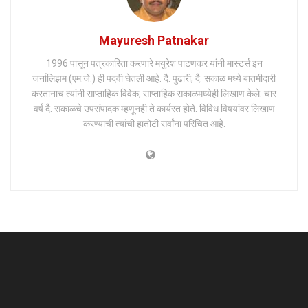
Mayuresh Patnakar
1996 पासून पत्रकारिता करणारे मयुरेश पाटणकर यांनी मास्टर्स इन
जर्नालिझम (एम.जे.) ही पदवी घेतली आहे. दै. पुढारी, दै. सकाळ मध्ये बातमीदारी
करतानाच त्यांनी साप्ताहिक विवेक, साप्ताहिक सकाळमध्येही लिखाण केले. चार
वर्ष दै. सकाळचे उपसंपादक म्हणूनही ते कार्यरत होते. विविध विषयांवर लिखाण
करण्याची त्यांची हातोटी सर्वांना परिचित आहे.