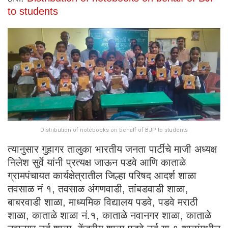
to students
Distribution of notebooks on behalf of BJP to students
त्यानुसार गुहागर तालुका भारतीय जनता पार्टीचे माजी अध्यक्ष
निलेश सुर्वे यांनी प्रत्यक्ष जाऊन पडवे आणि काताळे
ग्रामपंचायत कार्यक्षेत्रातील जिल्हा परिषद आदर्श शाळा
तवसाळ नं १, तवसाळ अंगणवाडी, तांबडवाडी शाळा,
बाबरवाडी शाळा, माध्यमिक विद्यालय पडवे, पडवे मराठी
शाळा, काताळे शाळा नं.१, काताळे नवानगर शाळा, काताळे