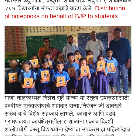
नवानगर उर्दु शाळा, केंद्रीय शाळा पडवे उर्दु या ९ शाळांमधील
२८५ विद्यार्थ्यांना मोफत वह्यांचे वाटप केले
. Distribution
of notebooks on behalf of BJP to students
माजी तालुकाध्यक्ष निलेश सुर्वे यांच्या या स्तुत्य उपक्रमासाठी
पदवीधर मतदारसंघाचे आमदार सन्मा.निरंजन जी डावखरे
साहेब यांचे विशेष सहकार्य लाभले. काताळे आणि पडवे
ग्रामपंचायत कार्यक्षेत्रातील ९ शाळांना एकाच दिवशी
शालोपयोगी वस्तू विद्यार्थ्यांना देण्याचा उपक्रम हा पहिल्यांदाच