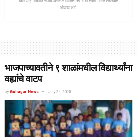
केले आहे. व्यापक संपर्क असलेले व्यक्तिमत्त्व अशी त्यांची आज जिल्ह्यात
ओळख आहे.
भाजपाच्यावतीने ९ शाळांमधील विद्यार्थ्यांना
वह्यांचे वाटप
by
Guhagar News
July 24, 2025