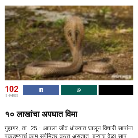
102
SHARES
१० लाखांचा अपघात विमा
गुहागर, ता. 25 : आपला जीव धोक्यात घालून विषारी सापांना
पकडण्याचं काम सर्पमित्र करत असतात. बऱ्याच वेळा साप