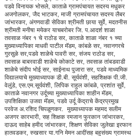
पडवे विनायक भोसले, काताळे ग्रामपंचायत सदस्य मधुकर
अजगोलकर, जैद भाटकर, माजी ग्रामपंचायत सदस्य लैबर
जांभारकर, अंगणवाडी सेविका श्रीमती छाया सुर्वे, मदतनीस
श्रीमती मनीषा मयेकर याचबरोबर जि. प.आदर्श शाळा
तवसाळ नंबर १ चे राठोड सर, काताळे शाळा नंबर १ च्या
मुख्याध्यापिका माधवी पाटील मॅडम, कांबळे सर, नवानगरचे
गुरसुळे सर,पडवे शाळेचे पावरी सर, संजय राठोड सर,
तवसाळ बाबरवाडी शाळेचे कोकाटे सर, तवसाळ तांबडवाडी
शाळेचे संदीप भोई सर, साईनाथ पुजारा सर, पडवे माध्यमिक
विद्यालयाचे मुख्याध्यापक डी.बी. सूर्यवंशी, सहशिक्षक पी.जी.
वेलुंडे, एस.एम.सूर्यवंशी, लिपिक राहुल कांबळे, प्रशांत सुर्वे,
काताळे नवानगर उर्दूच्या मुख्याध्यापिका शाहीन मॅडम,
उपशिक्षिका उजवा मॅडम, पडवे उर्दू केंद्राचे केंद्रप्रमुख
परवेज अ.रशिद चिपळूणकर. मुख्याध्यापक महमद सलीम
अजगर कारभारी, सह शिक्षक रमजान फुरकान जांभारकर,
दाऊद साहेब हमीद जांभारकर, शिक्षण सेविका जुलेखा इरफान
हातवडकर, रुखसार या.गनि मेमन आदींसह बहुसंख्य ग्रामस्थ