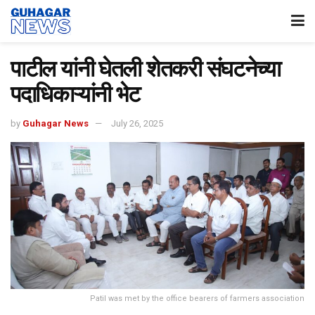
पाटील यांनी घेतली शेतकरी संघटनेच्या
पदाधिकाऱ्यांनी भेट
by
Guhagar News
July 26, 2025
Patil was met by the office bearers of farmers association