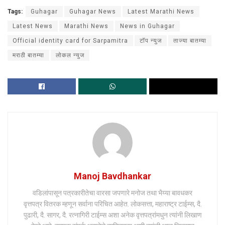
Tags:
Guhagar
Guhagar News
Latest Marathi News
Latest News
Marathi News
News in Guhagar
Official identity card for Sarpamitra
टॉप न्युज
ताज्या बातम्या
मराठी बातम्या
लोकल न्युज
Manoj Bavdhankar
वडिलांपासून पत्रकारीतेचा वारसा जपणारे मनोज तथा भैय्या बावधकर
वृत्तपत्र वितरक म्हणून सर्वाना परिचित आहेत. लोकसत्ता, महाराष्ट्र टाईम्स, दै.
पुढारी, दै. सागर, दै. रत्नागिरी टाईम्स अशा अनेक वृत्तपत्रांमधुन त्यांनी लिखाण