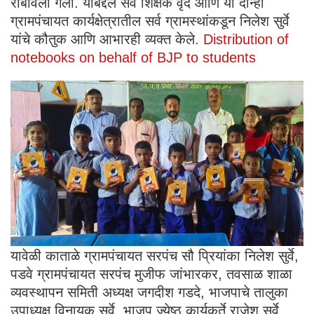
राबविला गेला. याबद्दल सर्व शिक्षक वृंद आणि या दोन्ही
ग्रामपंचायत कार्यक्षेत्रातील सर्व ग्रामस्थांकडून निलेश सुर्वे
यांचे कौतुक आणि आभारही व्यक्त केले
. Distribution of
notebooks on behalf of BJP to students
यावेळी काताळे ग्रामपंचायत सरपंच सौ प्रियांका निलेश सुर्वे,
पडवे ग्रामपंचायत सरपंच मुजीफ जांभारकर, तवसाळ शाळा
व्यवस्थापन समिती अध्यक्ष जगदीश गडदे, भाजपाचे तालुका
उपाध्यक्ष विनायक सुर्वे, भाजप ज्येष्ठ कार्यकर्ते राजेश सुर्वे,