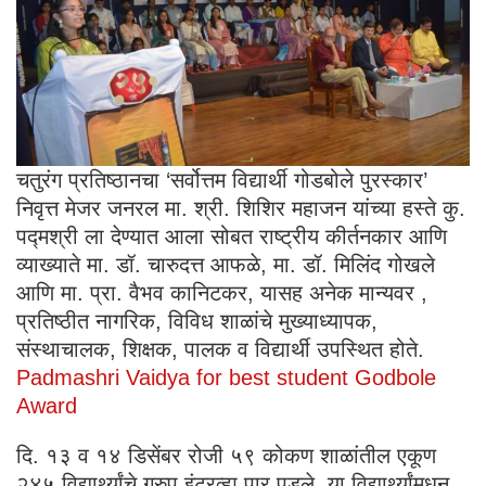
चतुरंग प्रतिष्ठानचा ‘सर्वोत्तम विद्यार्थी गोडबोले पुरस्कार’
निवृत्त मेजर जनरल मा. श्री. शिशिर महाजन यांच्या हस्ते कु.
पद्मश्री ला देण्यात आला सोबत राष्ट्रीय कीर्तनकार आणि
व्याख्याते मा. डॉ. चारुदत्त आफळे, मा. डॉ. मिलिंद गोखले
आणि मा. प्रा. वैभव कानिटकर, यासह अनेक मान्यवर ,
प्रतिष्ठीत नागरिक, विविध शाळांचे मुख्याध्यापक,
संस्थाचालक, शिक्षक, पालक व विद्यार्थी उपस्थित होते.
Padmashri Vaidya for best student Godbole
Award
दि. १३ व १४ डिसेंबर रोजी ५९ कोकण शाळांतील एकूण
२४५ विद्यार्थ्यांचे ग्रुप इंटरव्ह्यू पार पडले. या विद्यार्थ्यांमधून