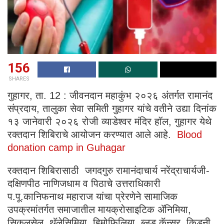
156
SHARES
गुहागर, ता. 12 : जीवनदान महाकुंभ २०२६ अंतर्गत रामानंद
संप्रदाय, तालुका सेवा समिती गुहागर यांचे वतीने उद्या दिनांक
१३ जानेवारी २०२६ रोजी व्याडेश्वर मंदिर हॉल, गुहागर येथे
रक्तदान शिबिराचे आयोजन करण्यात आले आहे.
Blood
donation camp in Guhagar
रक्तदान शिबिरासाठी जगदगुरु रामानंदाचार्य नरेंद्राचार्यजी-
दक्षिणपीठ नाणिजधाम व पिठाचे उत्तराधिकारी
प.पू.कानिफनाथ महाराज यांचा प्रेरणेने सामाजिक
उपक्रमांतर्गत समाजातील मायक्रोसाइटिक ॲनिमिया,
सिकलसेल, थॅलेसिमिया, हिमोफिलिया, ब्लड कॅन्सर, किडनी