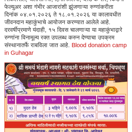
फेल्युअर अशा गंभीर आजारांशी झुंजणाऱ्या रुग्णांकरीता
दिनांक ०४.०१.२०२६ ते १८.०१.२०२६ या कालावधीत
जीवनदान महाकुंभाचे आयोजन करण्यात आलेले आहे.
दरवर्षीप्रमाणे यंदाही, १५ दिवस चालणाऱ्या या महाकुंभाद्वारे
रुग्णांना विनामूल्य रक्त उपलब्ध करुन देण्याचा उपक्रम
संस्थानातर्फे राबविला जात आहे.
Blood donation camp
in Guhagar