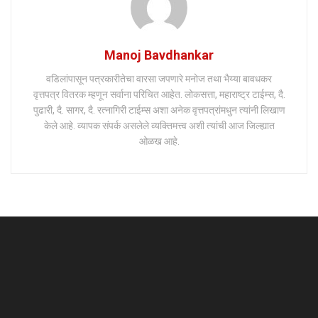
Manoj Bavdhankar
वडिलांपासून पत्रकारीतेचा वारसा जपणारे मनोज तथा भैय्या बावधकर
वृत्तपत्र वितरक म्हणून सर्वाना परिचित आहेत. लोकसत्ता, महाराष्ट्र टाईम्स, दै.
पुढारी, दै. सागर, दै. रत्नागिरी टाईम्स अशा अनेक वृत्तपत्रांमधुन त्यांनी लिखाण
केले आहे. व्यापक संपर्क असलेले व्यक्तिमत्त्व अशी त्यांची आज जिल्ह्यात
ओळख आहे.