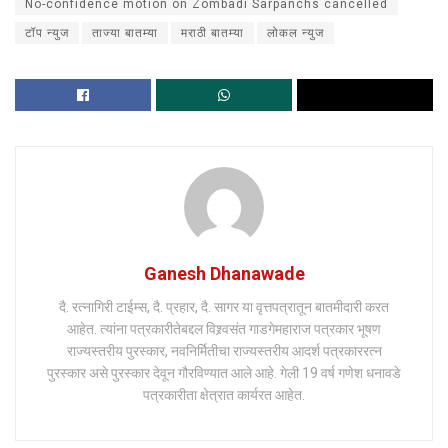
No-confidence motion on Zombadi Sarpanchs cancelled
टॉप न्युज
ताज्या बातम्या
मराठी बातम्या
लोकल न्युज
Ganesh Dhanawade
दै. रत्नागिरी टाईम्स, दै. प्रहार, दै. सागर या वृत्तपत्रातून बातमीदारी करत
आहेत. त्यांना पत्रकारीतेबद्दल विश्र्वसंत गाडगेमहाराज पत्रकार भूषण
राज्यस्तरीय पुरस्कार, नवनिर्मितीचा राज्यस्तरीय आदर्श पत्रकाररत्न
पुरस्कार असे पुरस्कार देवून गौरविण्यात आले आहे. गेली 19 वर्ष गणेश धनावडे
पत्रकारीता क्षेत्रात कार्यरत आहेत.