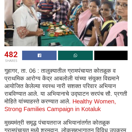
482
SHARES
गुहागर, ता. 06 : तालुक्यातील ग्रामपंचायत कोतळूक व
प्राथमिक आरोग्य केंद्र आबलोली यांच्या संयुक्त विद्यमाने
आयोजित केलेल्या स्वस्थ नारी सशक्त परिवार अभियान
राबविण्यात आले. या अभियानाचे उद्घाटन सरपंच सौ. प्रगती
मोहिते यांच्याहस्ते करण्यात आले.
Healthy Women,
Strong Families Campaign in Kotaluk
मुख्यमंत्री समृद्ध पंचायतराज अभियानांतर्गत कोतळूक
ग्रामपंचायत मध्ये श्रमदान, लोकसहभागातून विविध उपक्रम