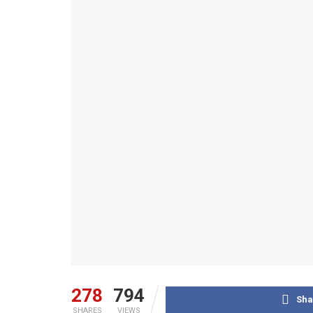
278
794
Sha
SHARES
VIEWS