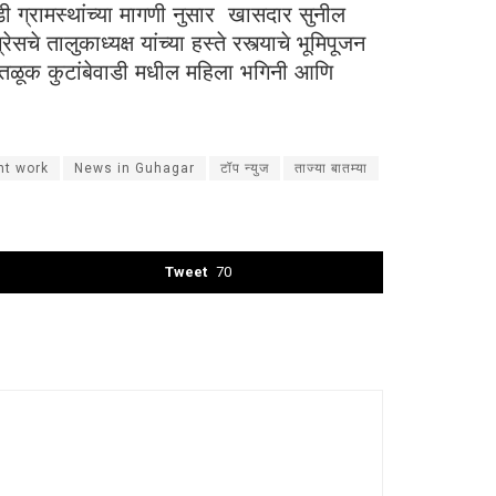
ी ग्रामस्थांच्या मागणी नुसार खासदार सुनील
े तालुकाध्यक्ष यांच्या हस्ते रस्त्याचे भूमिपूजन
कोतळूक कुटांबेवाडी मधील महिला भगिनी आणि
nt work
News in Guhagar
टॉप न्युज
ताज्या बातम्या
Tweet
70