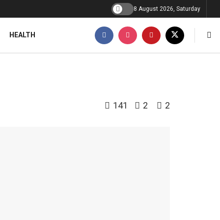
8 August 2026, Saturday
HEALTH
141
2
2