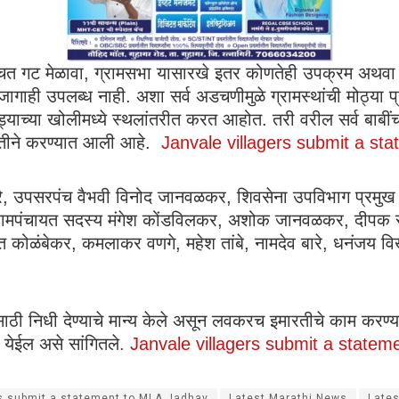
चत गट मेळावा, ग्रामसभा यासारखे इतर कोणतेही उपक्रम अथवा मिटि
 जागाही उपलब्ध नाही. अशा सर्व अडचणीमुळे ग्रामस्थांची मोठ्या 
ड्याच्या खोलीमध्ये स्थलांतरीत करत आहोत. तरी वरील सर्व बाबीं
ा वतीने करण्यात आली आहे.
Janvale villagers submit a s
े, उपसरपंच वैभवी विनोद जानवळकर, शिवसेना उपविभाग प्रमुख पिं
रामपंचायत सदस्य मंगेश कोंडविलकर, अशोक जानवळकर, दीपक र
शांत कोळंबेकर, कमलाकर वणगे, महेश तांबे, नामदेव बारे, धनंजय व
ठी निधी देण्याचे मान्य केले असून लवकरच इमारतीचे काम करण्या
 येईल असे सांगितले
. Janvale villagers submit a state
rs submit a statement to MLA Jadhav
Latest Marathi News
Late