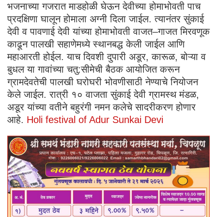
भजनाच्या गजरात माडहोळी घेऊन देवीच्या होमाभोवती पाच
प्रदक्षिणा घालून होमाला अग्नी दिला जाईल. त्यानंतर सुंकाई
देवी व पावणाई देवी यांच्या होमाभोवती वाजत–गाजत मिरवणूक
काढून पालखी सहाणेमध्ये स्थानबद्ध केली जाईल आणि
महाआरती होईल. याच दिवशी दुपारी अडूर, कारूळ, बोऱ्या व
बुधल या गावांच्या चतु:सीमेची बैठक आयोजित करून
ग्रामदेवतेची पालखी घरोघरी भोवणीसाठी नेण्याचे नियोजन
केले जाईल. रात्री १० वाजता सुंकाई देवी ग्रामस्थ मंडळ,
अडूर यांच्या वतीने बहुरंगी नमन कलेचे सादरीकरण होणार
आहे.
Holi festival of Adur Sunkai Devi