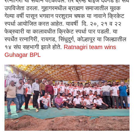
रत्नागिरी या संघाने पटकावले. तर ब्रम्ह बॉईज देवगड हा संघ
उपविजेता ठरला. गुहागरमधील ब्राह्मण समाजातील युवक
गेल्या वर्षी पासून भगवान परशुराम चषक या नावाने क्रिकेट
स्पर्धा आयोजित करत आहेत. यावर्षी दि. २०, २१ व २२
फेब्रुवारी या कालावधीत क्रिकेट स्पर्धा पार पडली. या
स्पर्धेत रत्नागिरी, रायगड, सिंधुदुर्ग, कोल्हापूर या जिल्ह्यातील
१४ संघ सहभागी झाले होते.
Ratnagiri team wins
Guhagar BPL