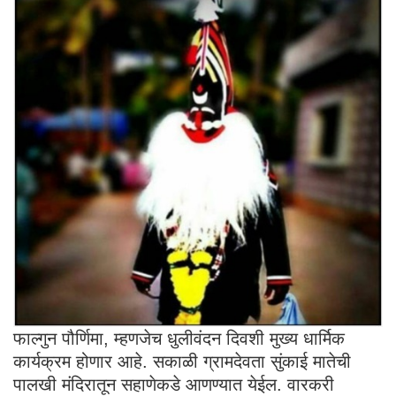
फाल्गुन पौर्णिमा, म्हणजेच धुलीवंदन दिवशी मुख्य धार्मिक
कार्यक्रम होणार आहे. सकाळी ग्रामदेवता सुंकाई मातेची
पालखी मंदिरातून सहाणेकडे आणण्यात येईल. वारकरी