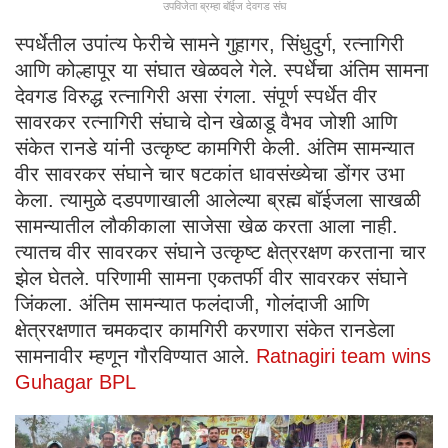
उपविजेता ब्रम्हा बॉईज देवगड संघ
स्पर्धेतील उपांत्य फेरीचे सामने गुहागर, सिंधुदुर्ग, रत्नागिरी
आणि कोल्हापूर या संघात खेळवले गेले. स्पर्धेचा अंतिम सामना
देवगड विरुद्ध रत्नागिरी असा रंगला. संपूर्ण स्पर्धेत वीर
सावरकर रत्नागिरी संघाचे दोन खेळाडू वैभव जोशी आणि
संकेत रानडे यांनी उत्कृष्ट कामगिरी केली. अंतिम सामन्यात
वीर सावरकर संघाने चार षटकांत धावसंख्येचा डोंगर उभा
केला. त्यामुळे दडपणाखाली आलेल्या ब्रह्म बॉईजला साखळी
सामन्यातील लौकीकाला साजेसा खेळ करता आला नाही.
त्यातच वीर सावरकर संघाने उत्कृष्ट क्षेत्ररक्षण करताना चार
झेल घेतले. परिणामी सामना एकतर्फी वीर सावरकर संघाने
जिंकला. अंतिम सामन्यात फलंदाजी, गोलंदाजी आणि
क्षेत्ररक्षणात चमकदार कामगिरी करणारा संकेत रानडेला
सामनावीर म्हणून गौरविण्यात आले.
Ratnagiri team wins
Guhagar BPL