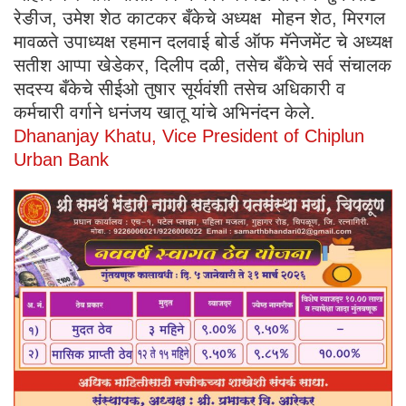
रेङीज, उमेश शेठ काटकर बँकेचे अध्यक्ष मोहन शेठ, मिरगल
मावळते उपाध्यक्ष रहमान दलवाई बोर्ड ऑफ मॅनेजमेंट चे अध्यक्ष
सतीश आप्पा खेडेकर, दिलीप दळी, तसेच बँकेचे सर्व संचालक
सदस्य बँकेचे सीईओ तुषार सूर्यवंशी तसेच अधिकारी व
कर्मचारी वर्गाने धनंजय खातू यांचे अभिनंदन केले.
Dhananjay Khatu, Vice President of Chiplun
Urban Bank