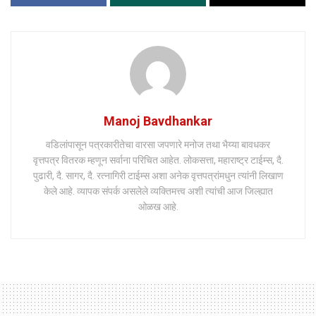
Manoj Bavdhankar
वडिलांपासून पत्रकारीतेचा वारसा जपणारे मनोज तथा भैय्या बावधकर
वृत्तपत्र वितरक म्हणून सर्वाना परिचित आहेत. लोकसत्ता, महाराष्ट्र टाईम्स, दै.
पुढारी, दै. सागर, दै. रत्नागिरी टाईम्स अशा अनेक वृत्तपत्रांमधुन त्यांनी लिखाण
केले आहे. व्यापक संपर्क असलेले व्यक्तिमत्त्व अशी त्यांची आज जिल्ह्यात
ओळख आहे.