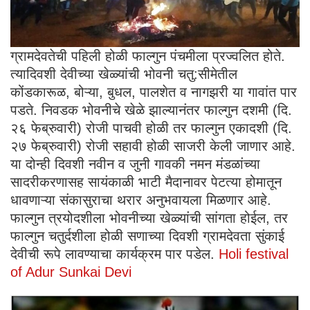
ग्रामदेवतेची पहिली होळी फाल्गुन पंचमीला प्रज्वलित होते.
त्यादिवशी देवीच्या खेळ्यांची भोवनी चतु:सीमेतील
कोंडकारूळ, बोऱ्या, बुधल, पालशेत व नागझरी या गावांत पार
पडते. निवडक भोवनीचे खेळे झाल्यानंतर फाल्गुन दशमी (दि.
२६ फेब्रुवारी) रोजी पाचवी होळी तर फाल्गुन एकादशी (दि.
२७ फेब्रुवारी) रोजी सहावी होळी साजरी केली जाणार आहे.
या दोन्ही दिवशी नवीन व जुनी गावकी नमन मंडळांच्या
सादरीकरणासह सायंकाळी भाटी मैदानावर पेटत्या होमातून
धावणाऱ्या संकासुराचा थरार अनुभवायला मिळणार आहे.
फाल्गुन त्रयोदशीला भोवनीच्या खेळ्यांची सांगता होईल, तर
फाल्गुन चतुर्दशीला होळी सणाच्या दिवशी ग्रामदेवता सुंकाई
देवीची रूपे लावण्याचा कार्यक्रम पार पडेल.
Holi festival
of Adur Sunkai Devi