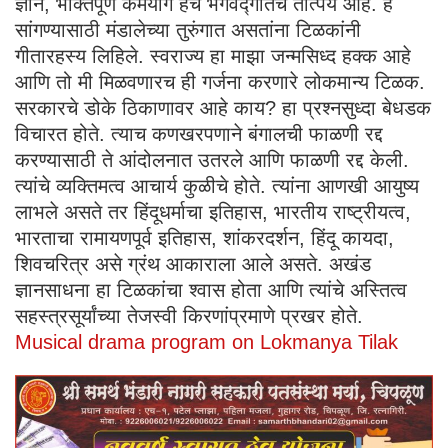
ज्ञान, भक्तिपूर्ण कर्मयोग हेच भगवद्गीतेचे तात्पर्य आहे. हे
सांगण्यासाठी मंडालेच्या तुरुंगात असतांना टिळकांनी
गीतारहस्य लिहिले. स्वराज्य हा माझा जन्मसिध्द हक्क आहे
आणि तो मी मिळवणारच ही गर्जना करणारे लोकमान्य टिळक.
सरकारचे डोके ठिकाणावर आहे काय? हा प्रश्‍नसुध्दा बेधडक
विचारत होते. त्याच कणखरपणाने बंगालची फाळणी रद्द
करण्यासाठी ते आंदोलनात उतरले आणि फाळणी र­द्द केली.
त्यांचे व्यक्तिमत्व आचार्य कुळीचे होते. त्यांना आणखी आयुष्य
लाभले असते तर हिंदूधर्माचा इतिहास, भारतीय राष्ट्रीयत्व,
भारताचा रामायणपूर्व इतिहास, शांकरदर्शन, हिंदू कायदा,
शिवचरित्र असे ग्रंथ आकाराला आले असते. अखंड
ज्ञानसाधना हा टिळकांचा श्‍वास होता आणि त्यांचे अस्तित्व
सहस्त्रसूर्यांच्या तेजस्वी किरणांप्रमाणे प्रखर होते.
Musical drama program on Lokmanya Tilak