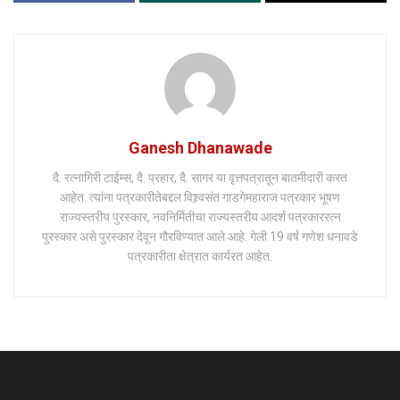
Ganesh Dhanawade
दै. रत्नागिरी टाईम्स, दै. प्रहार, दै. सागर या वृत्तपत्रातून बातमीदारी करत
आहेत. त्यांना पत्रकारीतेबद्दल विश्र्वसंत गाडगेमहाराज पत्रकार भूषण
राज्यस्तरीय पुरस्कार, नवनिर्मितीचा राज्यस्तरीय आदर्श पत्रकाररत्न
पुरस्कार असे पुरस्कार देवून गौरविण्यात आले आहे. गेली 19 वर्ष गणेश धनावडे
पत्रकारीता क्षेत्रात कार्यरत आहेत.