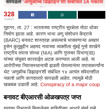
328
SHARES
गुहागर, ता. 27 : भारताच्या राष्ट्रीय सुरक्षेला मोठा धोका
निर्माण झाला आहे. कारण भाभा अणु संशोधन केंद्राचे
(BARC) बनावट शास्त्रज्ञ असल्याचे भासवणाऱ्या अख्तर
हुसेन कुतुबुद्दीन अहमद नावाच्या व्यक्तीला मुंबई गुन्हे शाखेने
राष्ट्रीय तपास संस्था (NIA) आणि गुप्तचर विभाग(IB)
यांच्या संयुक्त कारवाईत अटक करण्यात आली आहे. या
आरोपीच्या निवासस्थानाची झडती घेतल्यानंतर तपासकर्त्यांना
थेट ‘अणुबॉम्ब डिझाइन’शी संबंधित १४ अत्यंत संवेदनशील
नकाशे आणि कागदपत्रे सापडली आहेत. त्यामुळे मोठी
खळबळ उडाली आहे.
Conspiracy of a major coup
बनावट बीएआरसी ओळखपत्र जप्त
गुप्तचर विभागाने मिळालेल्या माहितीच्या आधारे मुंबई गुन्हे