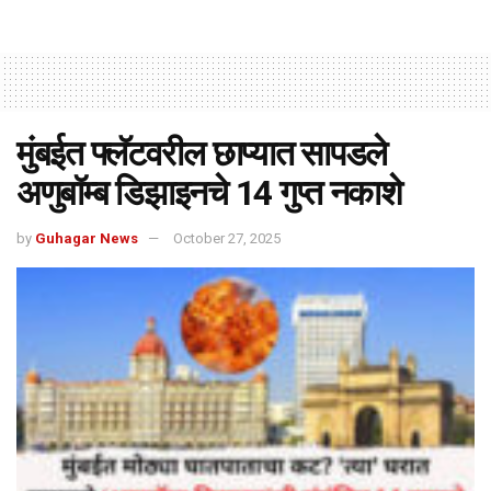
मुंबईत फ्लॅटवरील छाप्यात सापडले
अणुबॉम्ब डिझाइनचे 14 गुप्त नकाशे
by
Guhagar News
October 27, 2025