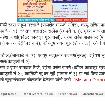
ंमध्ये
स्वरा राहुल नरसाळे (पालशेत मारूती मंदिर), शरयू सचिन पा
े नं.१), स्वराज दत्तात्रय राठोड (खोडदे नं.१), भूषण बाळासा
 महेश जोशी(कौंढर काळसूर गुरववाडी), श्रेया संदेश मांडवकर (पा
दीपक दवंडे(पिंपर नं.२), कौस्तुभ नयन गुरव(शीर नं.२), ओवी ग
ाटील,(जानवळे नं. १), आयुष नंदकुमार रावणग(सुरळ), श्रेयश सुभ
सले(काजुर्ली नं.२)
णे व वृषभ रामदास गिजे, श्रेया वसंत बामणे (कौंढर काळसूर गुरवव
ुर्ली नं.२), कार्तिकी सुभाष सुर्वे (मढाळ नं.३) या सर्व विद्यार्थ
चे सूत्रसंचालन चंद्रकांत बेलेकर यांनी केले.
“Mission Demo
hagar News
Latest Marathi News
Latest News
Marathi News