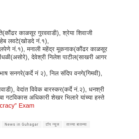
ते(कौंढर काळसूर गुरववाडी), श्रेया शिवाजी
हेब लवटे(खोडदे नं.१),
लपेणे नं.१), मनाली महेंद्र मूकनाक(कौंढर काळसूर
ोंधळी(असोरे), देवेश्री निलेश पाटील(साखरी आगर
ाष सनगरे(कर्दे नं २), निल संदिप वनगे(गिमवी),
ाडी), वेदांत विवेक बारस्कर(कर्दे नं.२), धनश्री
्यांचा गटविकास अधिकारी शेखर भिलारे यांच्या हस्ते
cracy” Exam
News in Guhagar
टॉप न्युज
ताज्या बातम्या