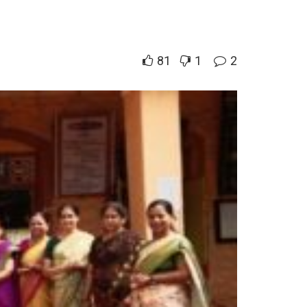
81
1
2