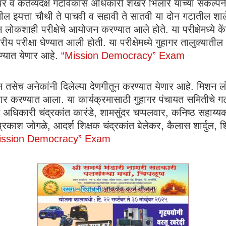
्पर व कर्तव्यदक्ष गटविकास अधिकारी शेखर भिलारे यांच्या संकल्प
ील इयत्ता चौथी ते पाचवी व सहावी ते सातवी या दोन गटातील शालेय 
ोकशाही परीक्षेचे आयोजन करण्यात आले होते. या परीक्षेमध्ये केंद्
लुकास्तरीय परीक्षा घेण्यात आली होती. या परीक्षेमध्ये गुहागर तालुक्य
 नेण्यात येणार आहे.
“Mission Democracy” Exam
ून तसेच अनेकांनी दिलेल्या देणगीतून करण्यात येणार आहे. मिशन लोकशा
्कार करण्यात आला. या कार्यक्रमासाठी गुहागर पंचायत समितीचे
 अधिकारी चंद्रकांत कारंडे, शामसुंदर चप्पलवार, कनिष्ठ सहाय्य
मुख प्रकाश जोगळे, आदर्श शिक्षक चंद्रकांत बेलेकर, कैलास शार्दु
ission Democracy” Exam