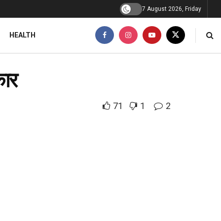
7 August 2026, Friday
HEALTH
कार
71
1
2