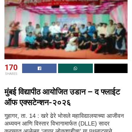
170
SHARES
मुंबई विद्यापीठ आयोजित उडान – द फ्लाईट
ऑफ एक्सटेन्शन-२०२६
गुहागर, ता. 14 : खरे ढेरे भोसले महाविद्यालयाच्या आजीवन
अध्ययन आणि विस्तार विभागामार्फत (DLLE) सादर
करण्यात आलेल्या ‘जागर लोकशाहीचा’ या पथनाट्याने