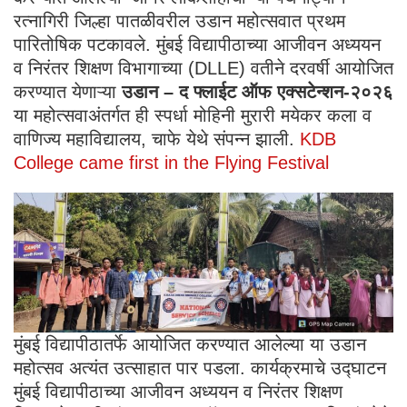
रत्नागिरी जिल्हा पातळीवरील उडान महोत्सवात प्रथम
पारितोषिक पटकावले. मुंबई विद्यापीठाच्या आजीवन अध्ययन
व निरंतर शिक्षण विभागाच्या (DLLE) वतीने दरवर्षी आयोजित
करण्यात येणाऱ्या
उडान – द फ्लाईट ऑफ एक्सटेन्शन-२०२६
या महोत्सवाअंतर्गत ही स्पर्धा मोहिनी मुरारी मयेकर कला व
वाणिज्य महाविद्यालय, चाफे येथे संपन्न झाली.
KDB
College came first in the Flying Festival
मुंबई विद्यापीठातर्फे आयोजित करण्यात आलेल्या या उडान
महोत्सव अत्यंत उत्साहात पार पडला. कार्यक्रमाचे उद्घाटन
मुंबई विद्यापीठाच्या आजीवन अध्ययन व निरंतर शिक्षण