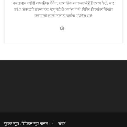
करतानाच त्यांनी साप्ताहिक विवेक, साप्ताहिक सकाळमध्येही लिखाण केले. चार
वर्ष दै. सकाळचे उपसंपादक म्हणूनही ते कार्यरत होते. विविध विषयांवर लिखाण
करण्याची त्यांची हातोटी सर्वांना परिचित आहे.
गुहागर न्युज : डिजिटल न्युज माध्यम
संपर्क