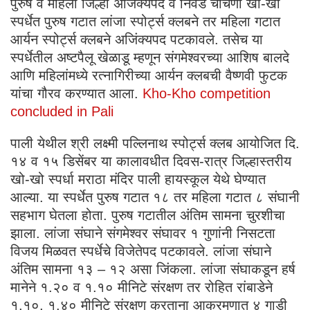
पुरुष व महिला जिल्हा अजिंक्यपद व निवड चाचणी खो-खो
स्पर्धेत पुरुष गटात लांजा स्पोर्ट्स क्लबने तर महिला गटात
आर्यन स्पोर्ट्स क्लबने अजिंक्यपद पटकावले. तसेच या
स्पर्धेतील अष्टपैलू खेळाडू म्हणून संगमेश्वरच्या आशिष बालदे
आणि महिलांमध्ये रत्नागिरीच्या आर्यन क्लबची वैष्णवी फुटक
यांचा गौरव करण्यात आला.
Kho-Kho competition
concluded in Pali
पाली येथील श्री लक्ष्मी पल्लिनाथ स्पोर्ट्स क्लब आयोजित दि.
१४ व १५ डिसेंबर या कालावधीत दिवस-रात्र जिल्हास्तरीय
खो-खो स्पर्धा मराठा मंदिर पाली हायस्कूल येथे घेण्यात
आल्या. या स्पर्धेत पुरुष गटात १८ तर महिला गटात ८ संघानी
सहभाग घेतला होता. पुरुष गटातील अंतिम सामना चुरशीचा
झाला. लांजा संघाने संगमेश्वर संघावर १ गुणांनी निसटता
विजय मिळवत स्पर्धेचे विजेतेपद पटकावले. लांजा संघाने
अंतिम सामना १३ – १२ असा जिंकला. लांजा संघाकडून हर्ष
मानेने १.२० व १.१० मीनिटे संरक्षण तर रोहित रांबाडेने
१.१०, १.४० मीनिटे संरक्षण करताना आक्रमणात ४ गाडी