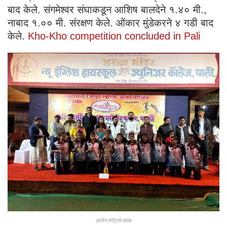
बाद केले. संगमेश्वर संघाकडून आशिष बालदेने १.४० मी.,
नाबाद १.०० मी. संरक्षण केले. ओंकार मुंडेकरने ४ गडी बाद
केले.
Kho-Kho competition concluded in Pali
आर्यन-स्पोर्ट्स-क्लब